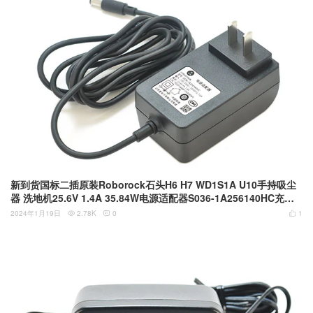
新到货国标二插原装Roborock石头H6 H7 WD1S1A U10手持吸尘
器 洗地机25.6V 1.4A 35.84W电源适配器S036-1A256140HC充电
器
2024年1月19日
2.78K
0
1


