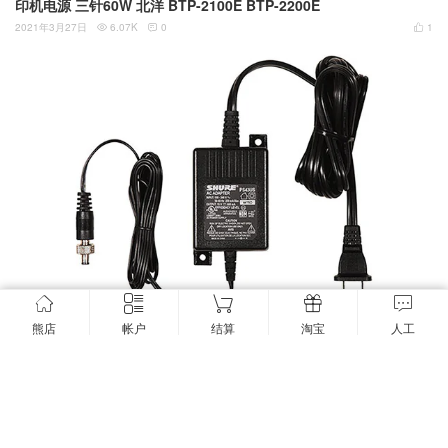
印机电源 三针60W 北洋 BTP-2100E BTP-2200E
2021年3月27日
6.07K
0
1



熊店
帐户
结算
淘宝
人工
新到货原装正品舒尔SHURE PS43US in-line 15V600MA电源适用
于 GLX4 ULX4 Wireless Receivers 无线话筒无线接收器电源 麦克
风电源适配器
2020年11月27日
5.59K
2
0


