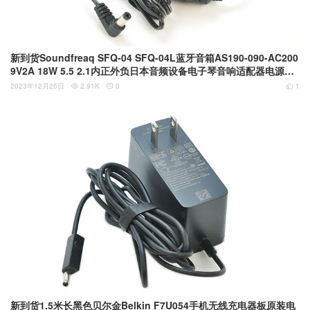
新到货Soundfreaq SFQ-04 SFQ-04L蓝牙音箱AS190-090-AC200
9V2A 18W 5.5 2.1内正外负日本音频设备电子琴音响适配器电源适
配器
2023年12月25日
2.91K
0
1



新到货1.5米长黑色贝尔金Belkin F7U054手机无线充电器板原装电