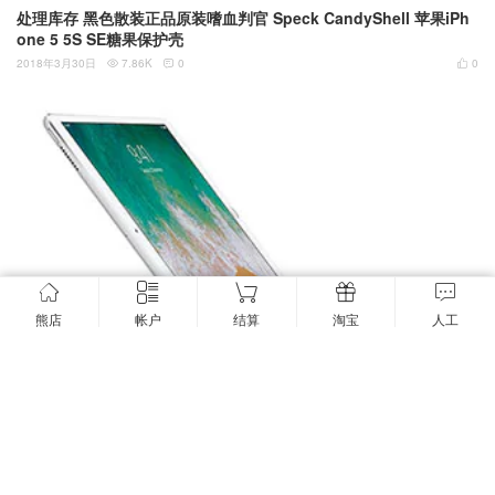
处理库存 黑色散装正品原装嗜血判官 Speck CandyShell 苹果iPh
one 5 5S SE糖果保护壳
2018年3月30日
7.86K
0
0



熊店
帐户
结算
淘宝
人工
售完无货：
苹果Apple原装9.7 英寸 12.9 英寸 iPad Pro 的 Smart
Keyboard 键盘保护盖英文版法文版
2018年3月21日
12.19K
0
4


