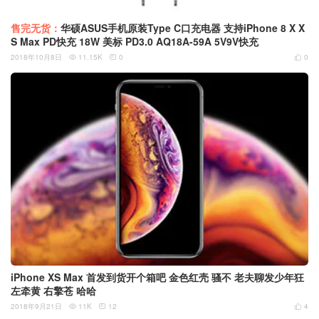
售完无货：
华硕ASUS手机原装Type C口充电器 支持iPhone 8 X X
S Max PD快充 18W 美标 PD3.0 AQ18A-59A 5V9V快充
2018年10月8日
11.15K
0
0



iPhone XS Max 首发到货开个箱吧 金色红壳 骚不 老夫聊发少年狂
左牵黄 右擎苍 哈哈
2018年9月21日
11K
12
4


