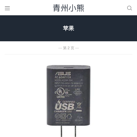


苹果
第 2 页