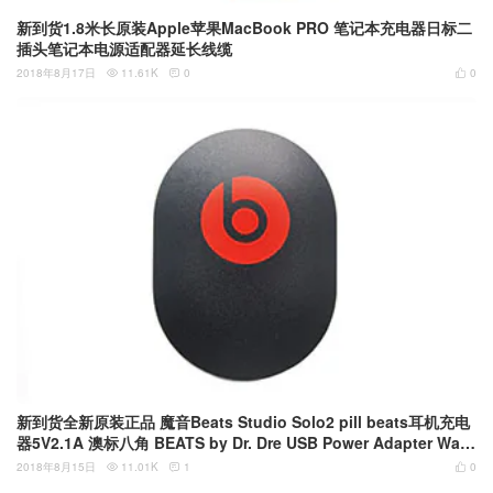
新到货1.8米长原装Apple苹果MacBook PRO 笔记本充电器日标二
插头笔记本电源适配器延长线缆
2018年8月17日
11.61K
0
0



新到货全新原装正品 魔音Beats Studio Solo2 pill beats耳机充电
器5V2.1A 澳标八角 BEATS by Dr. Dre USB Power Adapter Wall
Charger 10W 5V B0507 苹果 iPhone IPad 充电器
2018年8月15日
11.01K
1
0


