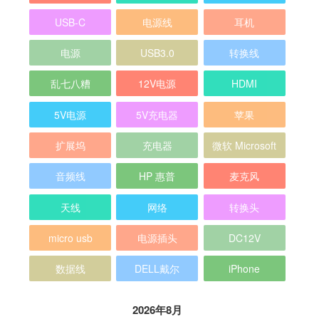
USB-C
电源线
耳机
电源
USB3.0
转换线
乱七八糟
12V电源
HDMI
5V电源
5V充电器
苹果
扩展坞
充电器
微软 Microsoft
音频线
HP 惠普
麦克风
天线
网络
转换头
micro usb
电源插头
DC12V
数据线
DELL戴尔
iPhone
2026年8月