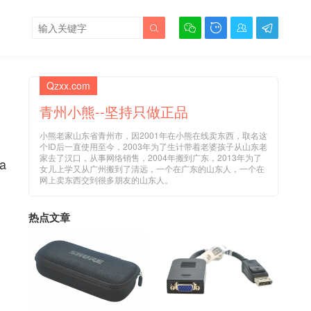





Qzxx.com
青州小熊--坚持只做正品
小熊老家山东省青州市，因2001年在小熊在线卖东西，取名这
个ID后一直使用至今，2003年为了生计带着老婆孩子从山东老
家去了汉口，从事网络销售，2004年搬到广东，2013年为了
a
女儿上学又从广州搬到了清远，一个在广东的山东人，一个在
网上卖东西交到很多朋友的山东人。
热点文章