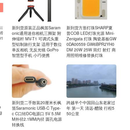
新到货原装正品枫笛Saram
新到货方形灯珠SHARP夏
篇
p转
onic通用迷你相机三脚架 附
普COB LED灯珠光源 Mini-
01
伸缩杆 MV-T1 可调式头重
Zenigata 灯珠 陶瓷基板GW
型铝制旅行支架 适用于数位
0DA00559 GW6BPR2YH0
单反相机 无反光镜 GoPro
DM 20W 25W 筒灯 射灯 商
智慧型手机 小巧便携
用照明维修替换灯珠
新到货二手散装20厘米长枫
跨越半个中国回山东老家过
o
笛Saramonic USB-C Type-
年 第一天 清远-醴陵 行程5
g
c C口转DC电源口 5V 5.5M
50公里
M外径2.1MM内径 圆孔电源
转换线