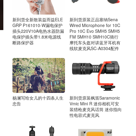
新到货全新散装益而益ELE
新到货原装正品塞纳Sena
GRP P161010-W漏电保护
Wired Microphone for 10C
插头220V10A电热水器防漏
Pro 10C Evo SMH5 SMH5
电保护插头带1.8米电源线
FM SMH10 SMH10C骑行
断路保护器
摩托车头盔对讲蓝牙耳机有
线软麦克风SC-A0304配件
杨澜写给女儿的十四条人生
新到货原装枫笛Saramonic
忠告
Vmic Mini R 迷你相机可安
装猎枪麦克风话筒 迷你指向
性电容式麦克风