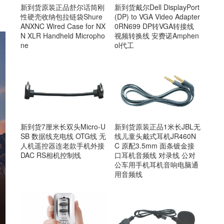
新到货原装正品舒尔话筒刚
新到货戴尔Dell DisplayPort
性硬壳收纳包拉链袋Shure
(DP) to VGA Video Adapter
ANXNC Wired Case for NX
0RN699 DP转VGA转接线
N XLR Handheld Micropho
视频转换线 安费诺Amphen
ne
ol代工
新到货7厘米长双头Micro-U
新到货原装正品1米长JBL无
SB 数据线充电线 OTG线 无
线儿童头戴式耳机JR460N
人机遥控器连老款手机外接
C 原配3.5mm 面条镀金接
DAC RS相机控制线
口耳机音频线 对录线 公对
公车用手机耳机音响电脑通
用音频线