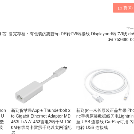
赞(
0
)

下一
博 芯
售完存档：有包装的惠普hp DP转DVI转接线 Displayport转DVI线 d
dvi 752660-0
on
新到货苹果Apple Thunderbolt 2
新到货一米长原装正品苹果iPh
 U
to Gigabit Ethernet Adapter MD
ne手机原装数据线闪电Lightnin
电数
463LL/A A1433雷电2转千M 100
至 USB 连接线 CarPlay可用 闪
装
0M有线网卡雷雳千兆以太网适配
电转 USB 连接线
器