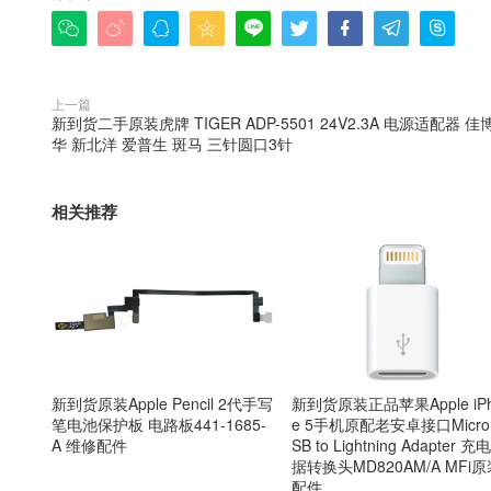









上一篇
新到货二手原装虎牌 TIGER ADP-5501 24V2.3A 电源适配器 佳
华 新北洋 爱普生 斑马 三针圆口3针
相关推荐
新到货原装Apple Pencil 2代手写
新到货原装正品苹果Apple iPh
笔电池保护板 电路板441-1685-
e 5手机原配老安卓接口Micro
A 维修配件
SB to Lightning Adapter 充
据转换头MD820AM/A MFi原
配件