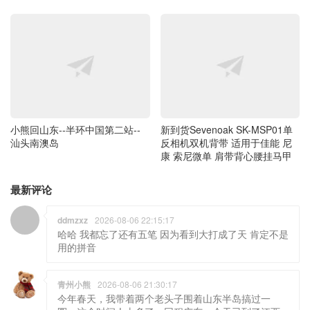
小熊回山东--半环中国第二站--
新到货Sevenoak SK-MSP01单
汕头南澳岛
反相机双机背带 适用于佳能 尼
康 索尼微单 肩带背心腰挂马甲
最新评论
ddmzxz
2026-08-06 22:15:17
哈哈 我都忘了还有五笔 因为看到大打成了天 肯定不是
用的拼音
青州小熊
2026-08-06 21:30:17
今年春天，我带着两个老头子围着山东半岛搞过一
圈，这个时间人太多了，回程广东，今天已到了江西
了。
青州小熊
2026-08-06 21:27:03
我只会用五笔 哈哈