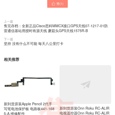
赞(
1
)

上一篇
售完存档：全新正品Cisco思科MMCX接口GPS天线07-1217-01防
雷通信基站用授时有源天线 蘑菇头GPS天线1575R-B
下一篇
坚持 没有什么不可能 毎天八公里打卡
相关推荐
新到货原装Apple Pencil 2代手
新到货原装Onn Roku RC-ALIR
写笔电池保护板 电路板441-168
电视遥控器Onn Roku RC-ALIR
5-A 维修配件
电视遥控器 带Netflix Disney Ap