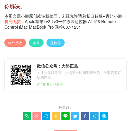
你解决。
本图文属小熊原创或转载整理，未经允许请勿私自转载--
青州小熊
»
售完无货：
Apple苹果Tv2 Tv3一代原装遥控器 A1156 Remote
Control iMac MacBook Pro 遥控607-1231
红外接收
苹果
遥控器
微信公众号：大熊正品
关注小熊服务号，小熊第一时间更新到货，分享更多好
玩的东西。
311816人已关注
分享到：








