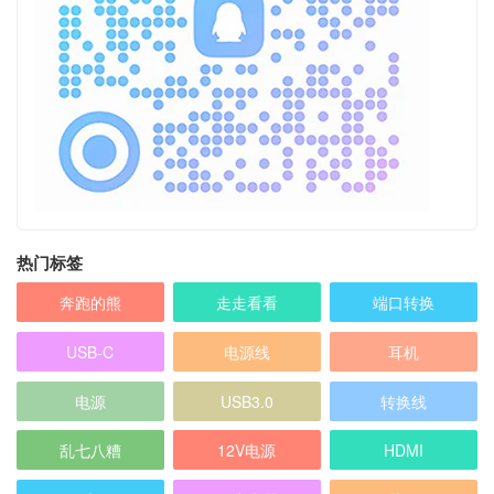
热门标签
奔跑的熊
走走看看
端口转换
USB-C
电源线
耳机
电源
USB3.0
转换线
乱七八糟
12V电源
HDMI
5V电源
5V充电器
苹果
扩展坞
充电器
微软 Microsoft
音频线
HP 惠普
麦克风