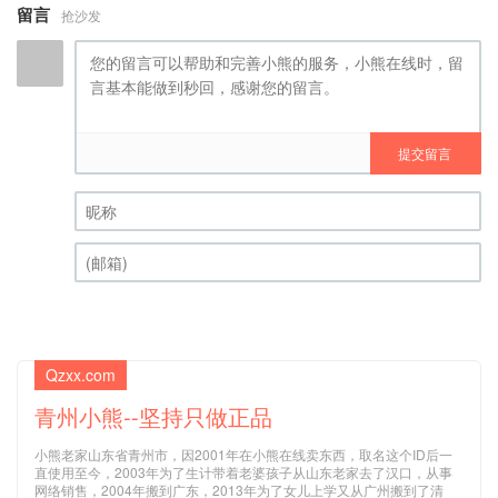
提交留言
昵称 (必填)
(邮箱) (必填)
Qzxx.com
青州小熊--坚持只做正品
小熊老家山东省青州市，因2001年在小熊在线卖东西，取名这个ID后一
直使用至今，2003年为了生计带着老婆孩子从山东老家去了汉口，从事
网络销售，2004年搬到广东，2013年为了女儿上学又从广州搬到了清
远，一个在广东的山东人，一个在网上卖东西交到很多朋友的山东人。