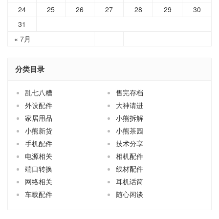
分类目录
乱七八糟
售完存档
外设配件
大神请进
家居用品
小熊拆解
小熊新货
小熊茶园
手机配件
技术分享
电源相关
相机配件
端口转换
线材配件
网络相关
耳机话筒
车载配件
随心闲谈
关于小熊
买前必读
商品售后
联系小熊
订阅更新
淘宝店
© 2003-2026
青州小熊
粤ICP备12089271号