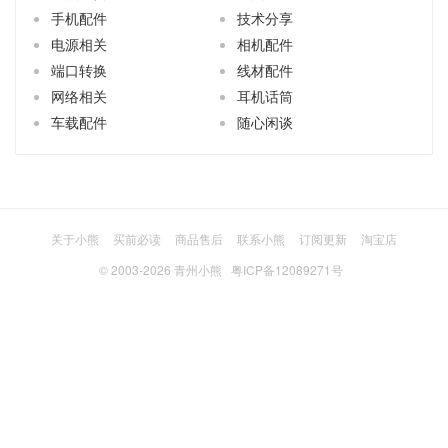
手机配件
技术分享
电源相关
相机配件
端口转换
线材配件
网络相关
耳机话筒
车载配件
随心闲谈
关于小熊
买前必读
商品售后
联系小熊
订阅更新
淘宝店
© 2003-2026
青州小熊
粤ICP备12089271号