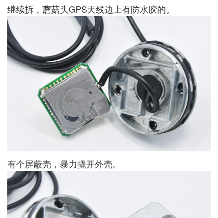
继续拆，蘑菇头GPS天线边上有防水胶的。
有个屏蔽壳，暴力撬开外壳。