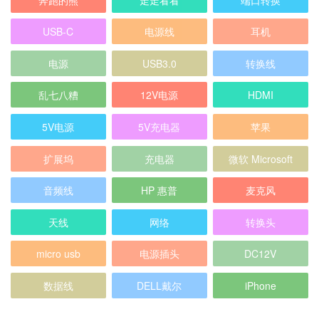
USB-C
电源线
耳机
电源
USB3.0
转换线
乱七八糟
12V电源
HDMI
5V电源
5V充电器
苹果
扩展坞
充电器
微软 Microsoft
音频线
HP 惠普
麦克风
天线
网络
转换头
micro usb
电源插头
DC12V
数据线
DELL戴尔
iPhone