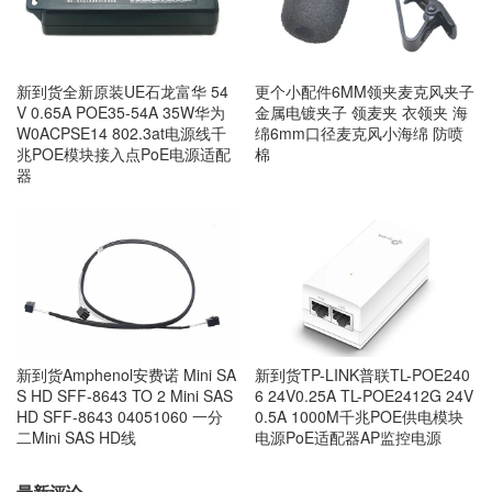
新到货全新原装UE石龙富华 54
更个小配件6MM领夹麦克风夹子
V 0.65A POE35-54A 35W华为
金属电镀夹子 领麦夹 衣领夹 海
W0ACPSE14 802.3at电源线千
绵6mm口径麦克风小海绵 防喷
兆POE模块接入点PoE电源适配
棉
器
新到货Amphenol安费诺 Mini SA
新到货TP-LINK普联TL-POE240
S HD SFF-8643 TO 2 Mini SAS
6 24V0.25A TL-POE2412G 24V
HD SFF-8643 04051060 一分
0.5A 1000M千兆POE供电模块
二Mini SAS HD线
电源PoE适配器AP监控电源
最新评论