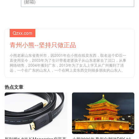
(邮箱) (必填)
Qzxx.com
青州小熊--坚持只做正品
小熊老家山东省青州市，因2001年在小熊在线卖东西，取名这个ID后一
直使用至今，2003年为了生计带着老婆孩子从山东老家去了汉口，从事
网络销售，2004年搬到广东，2013年为了女儿上学又从广州搬到了清
远，一个在广东的山东人，一个在网上卖东西交到很多朋友的山东人。
热点文章