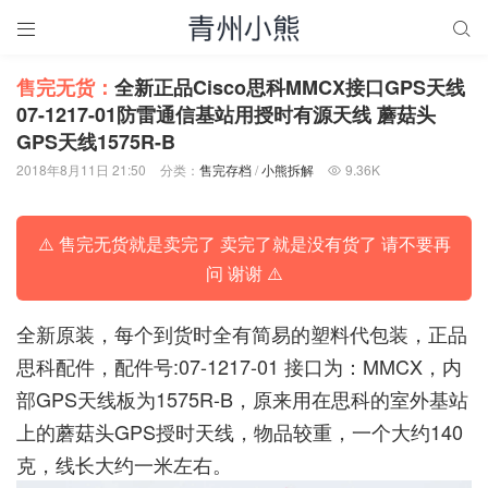


售完无货：
全新正品Cisco思科MMCX接口GPS天线
07-1217-01防雷通信基站用授时有源天线 蘑菇头
GPS天线1575R-B
2018年8月11日 21:50
分类：
售完存档
/
小熊拆解
9.36K

⚠️ 售完无货就是卖完了 卖完了就是没有货了 请不要再
问 谢谢 ⚠️
全新原装，每个到货时全有简易的塑料代包装，正品
思科配件，配件号:07-1217-01 接口为：MMCX，内
部GPS天线板为1575R-B，原来用在思科的室外基站
上的蘑菇头GPS授时天线，物品较重，一个大约140
克，线长大约一米左右。