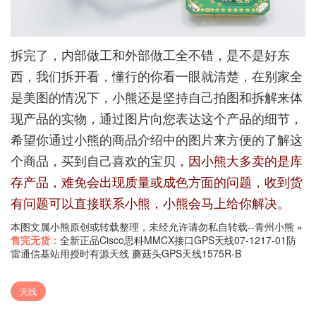
拆完了，内部做工和外部做工全不错，是不是好东
西，我们拆开看，懂行的你看一眼就清楚，在别家全
是美图的情况下，小熊还是坚持自己拍图和拆解来体
现产品的实物，通过图片向您表达这个产品的细节，
希望你通过小熊的商品介绍中的图片来方便的了解这
个商品，买到自己喜欢的宝贝，
因小熊大多卖的是库
存产品，难免会出现质量或成色方面的问题，收到货
有问题可以直接联系小熊，小熊会马上给你解决。
本图文属小熊原创或转载整理，未经允许请勿私自转载--
青州小熊
»
售完无货：
全新正品Cisco思科MMCX接口GPS天线07-1217-01防
雷通信基站用授时有源天线 蘑菇头GPS天线1575R-B
天线