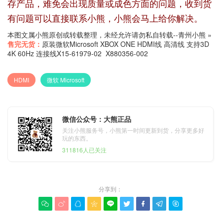
存产品，难免会出现质量或成色方面的问题，收到货
有问题可以直接联系小熊，小熊会马上给你解决。
本图文属小熊原创或转载整理，未经允许请勿私自转载--
青州小熊
»
售完无货：
原装微软Microsoft XBOX ONE HDMI线 高清线 支持3D
4K 60Hz 连接线X15-61979-02 X880356-002
HDMI
微软 Microsoft
微信公众号：大熊正品
关注小熊服务号，小熊第一时间更新到货，分享更多好
玩的东西。
311816人已关注
分享到：








