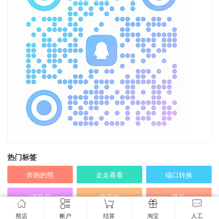
热门标签
奔跑的熊
走走看看
端口转换
USB-C
电源线
耳机
熊店
帐户
结算
淘宝
人工
电源
USB3.0
转换线