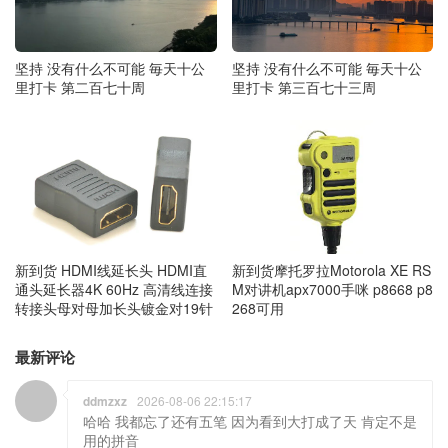
坚持 没有什么不可能 毎天十公
坚持 没有什么不可能 毎天十公
里打卡 第二百七十周
里打卡 第三百七十三周
新到货摩托罗拉Motorola XE RS
新到货 HDMI线延长头 HDMI直
M对讲机apx7000手咪 p8668 p8
通头延长器4K 60Hz 高清线连接
268可用
转接头母对母加长头镀金对19针
最新评论
ddmzxz
2026-08-06 22:15:17
哈哈 我都忘了还有五笔 因为看到大打成了天 肯定不是
用的拼音