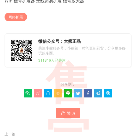
WIFI信号扩展器 无线简易扩展 信号放大器
网络扩展
微信公众号：大熊正品
关注小熊服务号，小熊第一时间更新到货，分享更多好
玩的东西。
311816人已关注
售
分享到：









赞(
0
)

上一篇