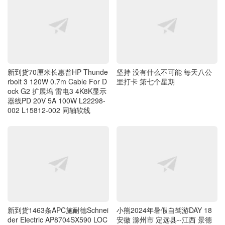
坚持 没有什么不可能 毎天八公
新到货70厘米长惠普HP Thunde
里打卡 第七个星期
rbolt 3 120W 0.7m Cable For D
ock G2 扩展坞 雷电3 4K8K显示
器线PD 20V 5A 100W L22298-
002 L15812-002 同轴软线
新到货1463条APC施耐德Schnei
小熊2024年暑假自驾游DAY 18
der Electric AP8704SX590 LOC
安徽 滁州市 定远县--江西 景德
K CORD KIT S蓝色C13至C14电
镇市 行程476 公里
源线 联接线 1.2米长可锁定