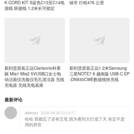
新到货原装正品Clarisonic科莱
新到货原装正品1.2米Samsung
丽 Mia1 Mia2 5VUSB口女士电
三星NOTE7 8 越南版 USB-C EP
动洁面仪洗脸仪毛孔清洁器 无线
-DN930CWE数据线快充线
充电器 无线充电底座
最新评论
ddmzxz
2026-08-06 22:15:17
哈哈 我都忘了还有五笔 因为看到大打成了天 肯定不是
用的拼音
青州小熊
2026-08-06 21:30:17
今年春天，我带着两个老头子围着山东半岛搞过一
圈，这个时间人太多了，回程广东，今天已到了江西
了。