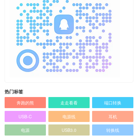
热门标签
奔跑的熊
走走看看
端口转换
USB-C
电源线
耳机
电源
USB3.0
转换线
乱七八糟
12V电源
HDMI
5V电源
5V充电器
苹果