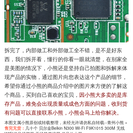
拆完了，内部做工和外部做工全不错，是不是好东
西，我们拆开看，懂行的你看一眼就清楚，在别家全
是美图的情况下，小熊还是坚持自己拍图和拆解来体
现产品的实物，通过图片向您表达这个产品的细节，
希望你通过小熊的商品介绍中的图片来方便的了解这
个商品，买到自己喜欢的宝贝，
因小熊大多卖的是库
存产品，难免会出现质量或成色方面的问题，收到货
有问题可以直接联系小熊，小熊会马上给你解决。
本图文属小熊原创或转载整理，未经允许请勿私自转载--
青州小熊
»
售完无货：
几十个 贝尔金Belkin N300 Wi-Fi F9K1015 300M 无线