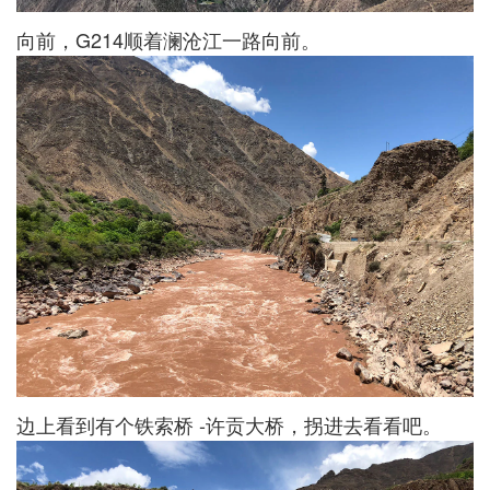
向前，G214顺着澜沧江一路向前。
边上看到有个铁索桥 -许贡大桥，拐进去看看吧。