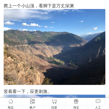
爬上一个小山顶，看脚下是万丈深渊
竖着看一下，应更刺激。
熊店
帐户
结算
淘宝
人工