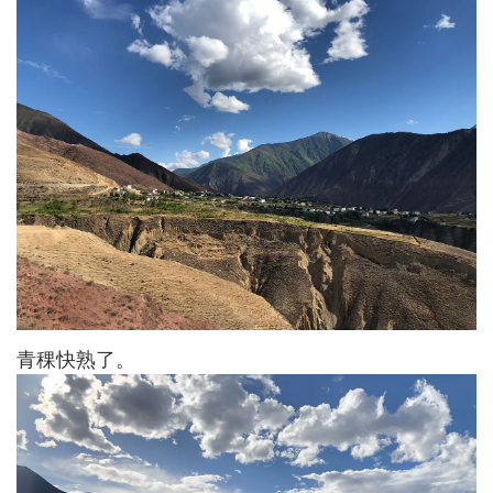
青稞快熟了。