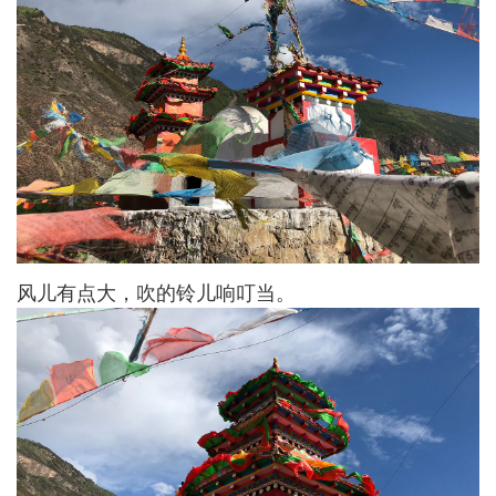
风儿有点大，吹的铃儿响叮当。