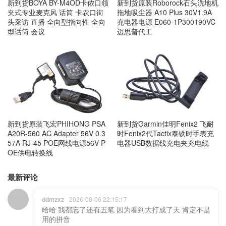
新到货BOYA BY-M4OD卡侬口领
新到货原装Roborock石头洗地机
夹式专业麦克风 话筒 卡农口街
拖地吸尘器 A10 Plus 30V1.9A
头采访 直播 全向型指向性 全向
充电器电源 E060-1P300190VC
型话筒 会议
迈思普代工
新到货原装飞宏PHIHONG PSA
新到货Garmin佳明Fenix2 飞耐
A20R-560 AC Adapter 56V 0.3
时Fenix2代Tactix泰铁时手表充
57A RJ-45 POE网线电源56V P
电器USB数据线充电夹充电线
OE供电转换线
最新评论
ddmzxz
2026-08-06 22:15:17
哈哈 我都忘了还有五笔 因为看到大打成了天 肯定不是
用的拼音