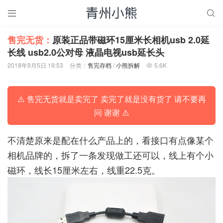


售完无货：
原装正品带磁环15厘米长相机usb 2.0延
长线 usb2.0公对母 液晶电视usb延长头
2018年9月5日 19:53
分类：
售完存档
/
小熊拆解
5.6K

⚠️ 售完无货就是卖完了 卖完了就是没有货了 请不要再
问 谢谢 ⚠️
不清楚原来是配在什么产品上的，看接口有点像某个
相机品牌的，拆了一条发现做工还可以，线上有个小
磁环，线长15厘米左右，线重22.5克。