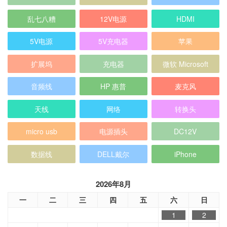
乱七八糟
12V电源
HDMI
5V电源
5V充电器
苹果
扩展坞
充电器
微软 Microsoft
音频线
HP 惠普
麦克风
天线
网络
转换头
micro usb
电源插头
DC12V
数据线
DELL戴尔
iPhone
2026年8月
一
二
三
四
五
六
日
1
2