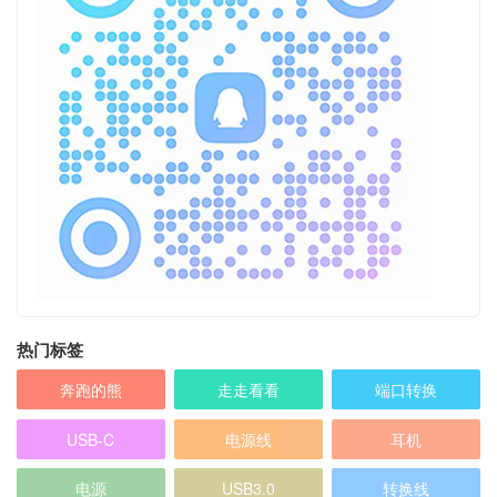
热门标签
奔跑的熊
走走看看
端口转换
USB-C
电源线
耳机
电源
USB3.0
转换线