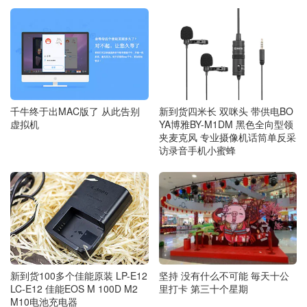
千牛终于出MAC版了 从此告别
新到货四米长 双咪头 带供电BO
虚拟机
YA博雅BY-M1DM 黑色全向型领
夹麦克风 专业摄像机话筒单反采
访录音手机小蜜蜂
坚持 没有什么不可能 毎天十公
新到货100多个佳能原装 LP-E12
里打卡 第三十个星期
LC-E12 佳能EOS M 100D M2
M10电池充电器