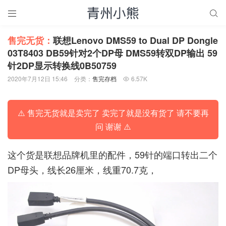


售完无货：
联想Lenovo DMS59 to Dual DP Dongle
03T8403 DB59针对2个DP母 DMS59转双DP输出 59
针2DP显示转换线0B50759
2020年7月12日 15:46
分类：
售完存档
6.57K

⚠️ 售完无货就是卖完了 卖完了就是没有货了 请不要再
问 谢谢 ⚠️
这个货是联想品牌机里的配件，59针的端口转出二个
DP母头，线长26厘米，线重70.7克，