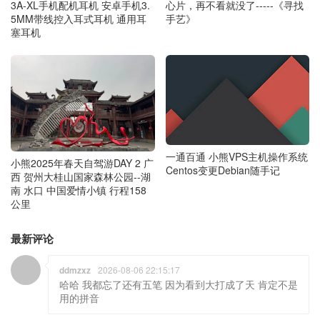
心片，再不看就没了-----《寻找
3A-XL手机配机耳机 安卓手机3.
手艺》
5MM带线控入耳式耳机 通用耳
塞耳机
一通百通 小熊VPS主机操作系统
小熊2025年春天自驾游DAY 2 广
Centos变更Debian随手记
西 贺州大桂山国家森林公园--湖
南 水口 中国爱情小镇 行程158
公里
最新评论
ddmzxz
2026-08-06 22:15:17
哈哈 我都忘了还有五笔 因为看到大打成了天 肯定不是
用的拼音