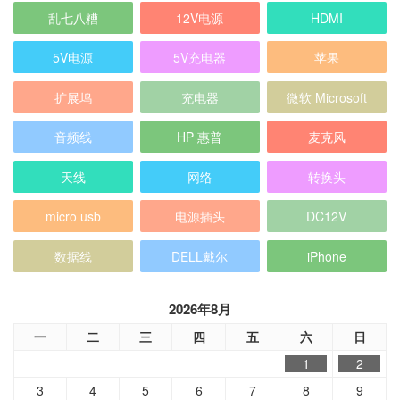
乱七八糟
12V电源
HDMI
5V电源
5V充电器
苹果
扩展坞
充电器
微软 Microsoft
音频线
HP 惠普
麦克风
天线
网络
转换头
micro usb
电源插头
DC12V
数据线
DELL戴尔
iPhone
2026年8月
一
二
三
四
五
六
日
1
2
3
4
5
6
7
8
9