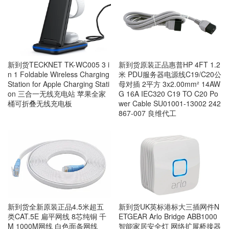
新到货TECKNET TK-WC005 3 i
新到货原装正品惠普HP 4FT 1.2
n 1 Foldable Wireless Charging
米 PDU服务器电源线C19/C20公
Station for Apple Charging Stati
母对插 2平方 3x2.00mm² 14AW
on 三合一无线充电站 苹果全家
G 16A IEC320 C19 TO C20 Po
桶可折叠无线充电板
wer Cable SU01001-13002 242
867-007 良维代工
新到货全新原装正品4.5米超五
新到货UK英标港标大三插网件N
类CAT.5E 扁平网线 8芯纯铜 千
ETGEAR Arlo Bridge ABB1000
M 1000M网线 白色面条网线
智能家居安全灯 网络扩展桥接器