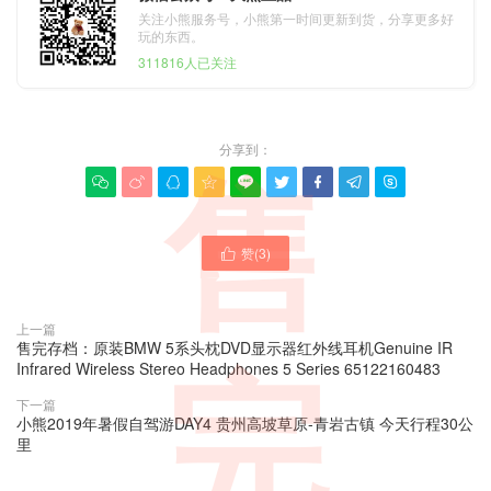
关注小熊服务号，小熊第一时间更新到货，分享更多好
玩的东西。
311816人已关注
分享到：
售









赞(
3
)

上一篇
售完存档：原装BMW 5系头枕DVD显示器红外线耳机Genuine IR
Infrared Wireless Stereo Headphones 5 Series 65122160483
完
下一篇
小熊2019年暑假自驾游DAY4 贵州高坡草原-青岩古镇 今天行程30公
里