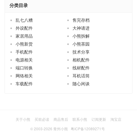
分类目录
乱七八糟
售完存档
外设配件
大神请进
家居用品
小熊拆解
小熊新货
小熊茶园
手机配件
技术分享
电源相关
相机配件
端口转换
线材配件
网络相关
耳机话筒
车载配件
随心闲谈
关于小熊
买前必读
商品售后
联系小熊
订阅更新
淘宝店
© 2003-2026
青州小熊
粤ICP备12089271号