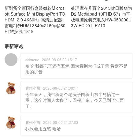
新到货全新国行盒装微软Micros
处理库存几百个2013款日版华为
oft Surface Mini DisplayPort TO
D2 Mediapad 10FHD S7slim平
HDMI 2.0 4K60Hz 高清适配器
板电脑原装充电头HW-050200U
雷电2转HDMI 3840x2160p@60
3W PCD01LPZ10
Hz转换线 1819
最新评论
ddmzxz
2026-08-06 22:15:17
哈哈 我都忘了还有五笔 因为看到大打成了天 肯定不是
用的拼音
青州小熊
2026-08-06 21:30:17
今年春天，我带着两个老头子围着山东半岛搞过一
圈，这个时间人太多了，回程广东，今天已到了江西
了。
青州小熊
2026-08-06 21:27:03
我只会用五笔 哈哈