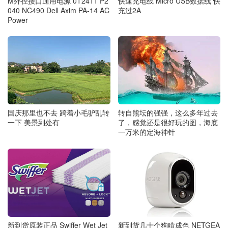
M外径接口通用电源 0T2411 P2
快速充电线 Micro USB数据线 快
040 NC490 Dell Axim PA-14 AC
充过2A
Power
国庆那里也不去 踦着小毛驴乱转
转自熊坛的强强，这么多年过去
一下 美景到处有
了，感觉还是很好玩的图，海底
一万米的定海神针
新到货几十个狗啃成色 NETGEA
新到货原装正品 Swiffer Wet Jet