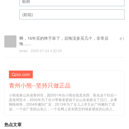
昵称 (必填)
(邮箱) (必填)
啊，16年买的终于坏了，后悔没多买几个，非常后
#1
悔……
wvwv
2020-07-24 4:22:30
Qzxx.com
青州小熊--坚持只做正品
小熊老家山东省青州市，因2001年在小熊在线卖东西，取名这个ID后一
直使用至今，2003年为了生计带着老婆孩子从山东老家去了汉口，从事
网络销售，2004年搬到广东，2013年为了女儿上学又从广州搬到了清
远，一个在广东的山东人，一个在网上卖东西交到很多朋友的山东人。
热点文章