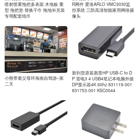
R网件 爱洛ARLO VMC3030监
喷射喷雾拖把多表面 木地板 重
控系统 三防高清智能家用网络摄
型 拖把垫 替换干巾 拖地补充装
像头
专用配套纸巾
新到货原装惠普HP USB-C to D
小熊带着父母环海南自驾游–第
P 雷电3 4 USB4笔记本电脑外接
二天
DP显示器4K 60hz 831119-001
831753-001 KSC0044