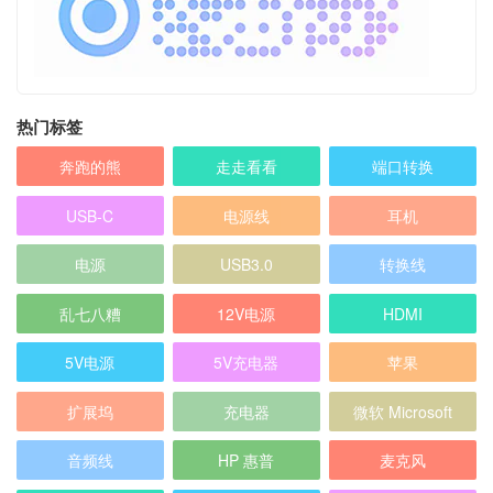
热门标签
奔跑的熊
走走看看
端口转换
USB-C
电源线
耳机
电源
USB3.0
转换线
乱七八糟
12V电源
HDMI
5V电源
5V充电器
苹果
扩展坞
充电器
微软 Microsoft
音频线
HP 惠普
麦克风