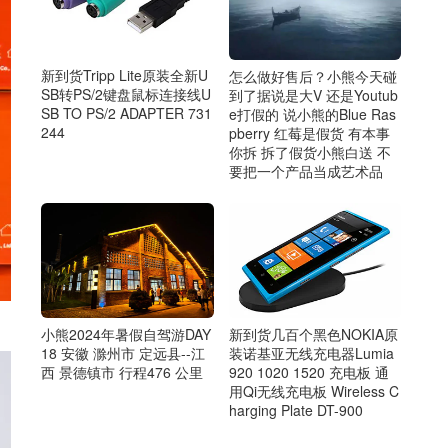
新到货Tripp Lite原装全新U
怎么做好售后？小熊今天碰
SB转PS/2键盘鼠标连接线U
到了据说是大V 还是Youtub
SB TO PS/2 ADAPTER 731
e打假的 说小熊的Blue Ras
244
pberry 红莓是假货 有本事
你拆 拆了假货小熊白送 不
要把一个产品当成艺术品
新到货几百个黑色NOKIA原
小熊2024年暑假自驾游DAY
装诺基亚无线充电器Lumia
18 安徽 滁州市 定远县--江
920 1020 1520 充电板 通
西 景德镇市 行程476 公里
用Qi无线充电板 Wireless C
harging Plate DT-900