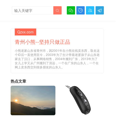





Qzxx.com
青州小熊--坚持只做正品
小熊老家山东省青州市，因2001年在小熊在线卖东西，取名这
个ID后一直使用至今，2003年为了生计带着老婆孩子从山东老
家去了汉口，从事网络销售，2004年搬到广东，2013年为了
女儿上学又从广州搬到了清远，一个在广东的山东人，一个在
网上卖东西交到很多朋友的山东人。
热点文章