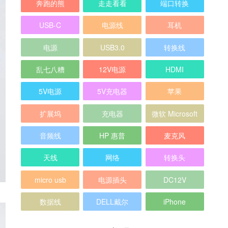
奔跑的熊
走走看看
端口转换
USB-C
电源线
耳机
电源
USB3.0
转换线
乱七八糟
12V电源
HDMI
5V电源
5V充电器
苹果
扩展坞
充电器
微软 Microsoft
音频线
HP 惠普
麦克风
天线
网络
转换头
micro usb
电源插头
DC12V
数据线
DELL戴尔
iPhone