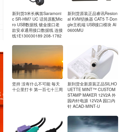
新到货3米长枫笛Saramoni
新到货原装正品睿讯Resion
c SR-HM7 UC 话筒原配Mic
al KVM切换器 CAT5 T-Don
ro USB数据线 镀金接口老
gle主机端 USB接口模块 AI
款安卓通用接口数据线 连接
0600MU
线1E130030189 208-1782
坚持 没有什么不可能 毎天
新到货全新原装正品SILHO
十公里打卡 第一百七十三周
UETTE MINT™ CUSTOM
STAMP MAKER 12V2A 外
园内针电源 12V2A 园口内
针 ACAD-MINT-U