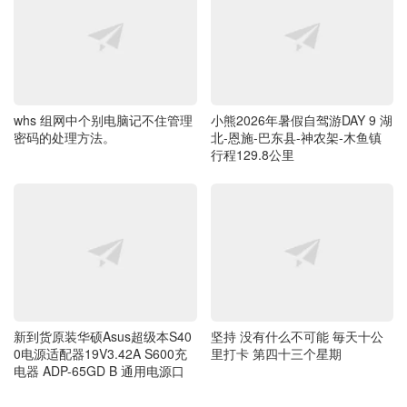
whs 组网中个别电脑记不住管理
小熊2026年暑假自驾游DAY 9 湖
密码的处理方法。
北-恩施-巴东县-神农架-木鱼镇
行程129.8公里
新到货原装华硕Asus超级本S40
坚持 没有什么不可能 毎天十公
0电源适配器19V3.42A S600充
里打卡 第四十三个星期
电器 ADP-65GD B 通用电源口
最新评论
taki
2026-08-06 14:10:48
去烟台，潍坊么？