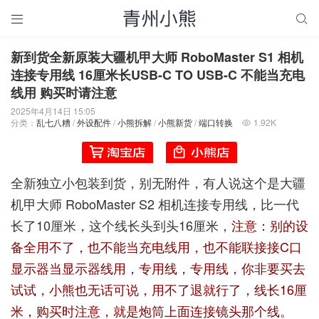


新到货全新原装大疆机甲大师 RoboMaster S1 相机
连接专用线 16厘米长USB-C TO USB-C 不能当充电
线用 购买时请注意
2025年4月14日 15:05
分类：
乱七八糟
/
外设配件
/
小熊拆解
/
小熊新货
/
端口转换
1.92K

全新独立小包装到货，别无附件，有人说这个是大疆
机甲大师 RoboMaster S2 相机连接专用线，比一代
长了10厘米，这个线长头到头16厘米，
注意：别的设
备全用不了，也不能当充电线用，也不能联接接C口
显示器当显示器线用，专用线，专用线，你非要买去
试试，小熊也无话可说，用不了退就行了，线长16厘
米，购买时注意，就是炮筒上面连接镜头那个线。