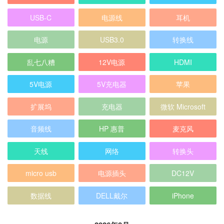
乱七八糟
12V电源
HDMI
5V电源
5V充电器
苹果
扩展坞
充电器
微软 Microsoft
音频线
HP 惠普
麦克风
天线
网络
转换头
micro usb
电源插头
DC12V
数据线
DELL戴尔
iPhone
2026年8月
一
二
三
四
五
六
日
1
2