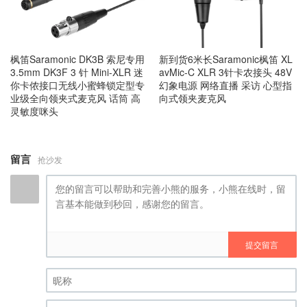
枫笛Saramonic DK3B 索尼专用
新到货6米长Saramonic枫笛 XL
3.5mm DK3F 3 针 Mini-XLR 迷
avMic-C XLR 3针卡农接头 48V
你卡侬接口无线小蜜蜂锁定型专
幻象电源 网络直播 采访 心型指
业级全向领夹式麦克风 话筒 高
向式领夹麦克风
灵敏度咪头
留言
抢沙发
提交留言
昵称 (必填)