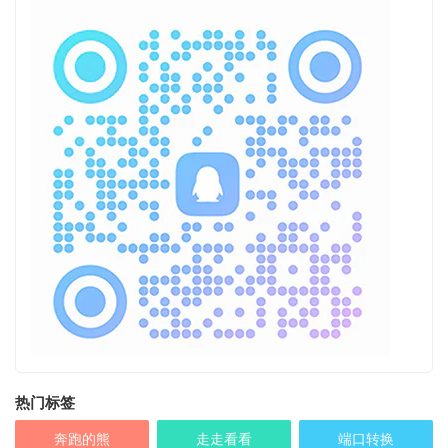
热门标签
奔跑的熊
走走看看
端口转换
USB-C
电源线
耳机
电源
USB3.0
转换线