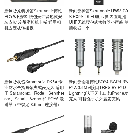
新到货原装枫笛Saramonic博雅
新到货枫笛Saramonic UWMIC9
BOYA小蜜蜂 腰包麦弹簧热靴安
S RX9S OLED显示屏 内置电池
装支架 冷靴座相机卡板 通用相
UHF无线腰包式接收器小蜜蜂 单
机固定板转接板
接收器一个
新到货枫笛Saramonic DK5A 专
新到货盒装博雅BOYA BY-P4 BY-
业防水全指向领夹式麦克风 适用
P4A 3.5MM接口TRRS BY-P4D
于 Saramonic、Rode、Sennhei
Lightning认证闪电口老iPhone麦
ser、Senal、Azden 和 BOYA 发
克风 可折叠手机外置麦克风
射器（带锁定 3.5mm 连接器）