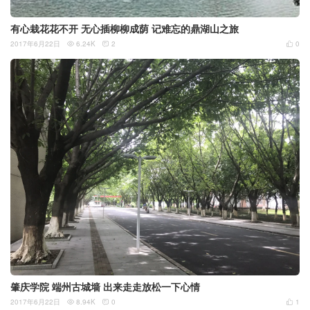
有心栽花花不开 无心插柳柳成荫 记难忘的鼎湖山之旅
2017年6月22日
6.24K
2
0



肇庆学院 端州古城墙 出来走走放松一下心情
2017年6月22日
8.94K
0
1


