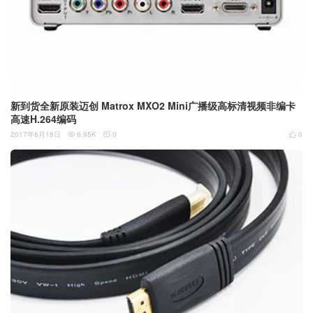
新到货全新原装迈创 Matrox MXO2 Mini广播级高标清视频非编卡
高速H.264编码
2017年6月18日
6.95K
0
0


