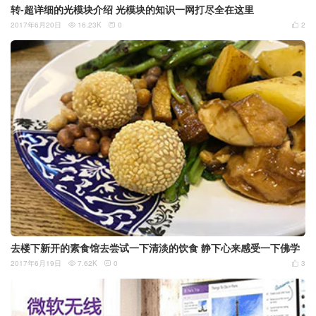
转-超详细的光模块介绍 光模块的知识一网打尽全在这里
2017年6月20日
16.23K
0
2



去楼下新开的素食馆去尝试一下清淡的饮食 静下心来感受一下佛学
2017年6月19日
7.62K
0
3


