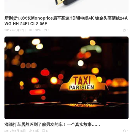
新到货1.8米长Monoprice扁平高速HDMI电缆4K 镀金头高清线24A
WG HH-24FLCL2-06E
2017年6月17日
6.92K
0
0



滴滴打车居然叫到了前男友的车！一个真实故事……
2017年6月16日
6.5K
6
4


