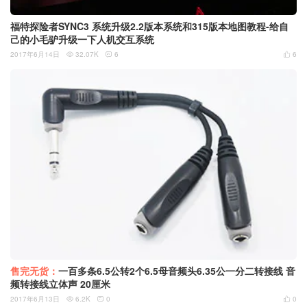
福特探险者SYNC3 系统升级2.2版本系统和315版本地图教程-给自
己的小毛驴升级一下人机交互系统
2017年6月14日
32.07K
6
6



售完无货：
一百多条6.5公转2个6.5母音频头6.35公一分二转接线 音
频转接线立体声 20厘米
2017年6月13日
6.2K
0
0


