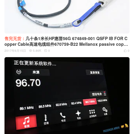
售完无货：
几十条1米长HP惠普56G 674849-001 QSFP IB FOR C
opper Cable高速电缆组件670759-B22 Mellanox passive coppe
r InfiniBand 线
2017年6月15日
5.86K
0
0


