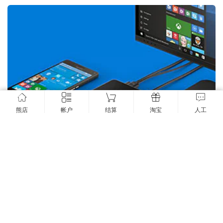
熊店
帐户
结算
淘宝
人工
售完无货：
微软Microsoft Display Dock扩展坞 lumia950xl 微软
手机显示扩展坞HD-500手机盒子
2017年6月12日
10.88K
2
0


