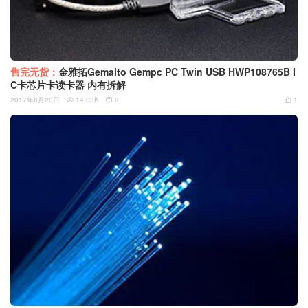
售完无货：
金雅拓Gemalto Gempc PC Twin USB HWP108765B I
C卡芯片卡读卡器 内有拆解
2017年6月20日
14.03K
2
1


