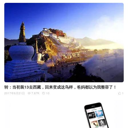
转：当初装13去西藏，回来变成这鸟样，爸妈都以为我整容了！
2017年6月21日
7.87K
10
1


