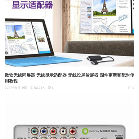
微软无线同屏器 无线显示适配器 无线投屏传屏器 固件更新和配对使
用教程
2017年6月19日
52.78K
6
0


