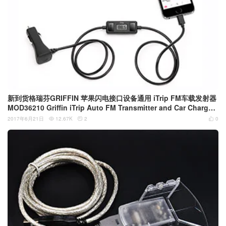
新到货格瑞芬GRIFFIN 苹果闪电接口设备通用 iTrip FM车载发射器
MOD36210 Griffin iTrip Auto FM Transmitter and Car Charger
for Apple Lightning Devices
2017年6月21日
12.67K
2
0


