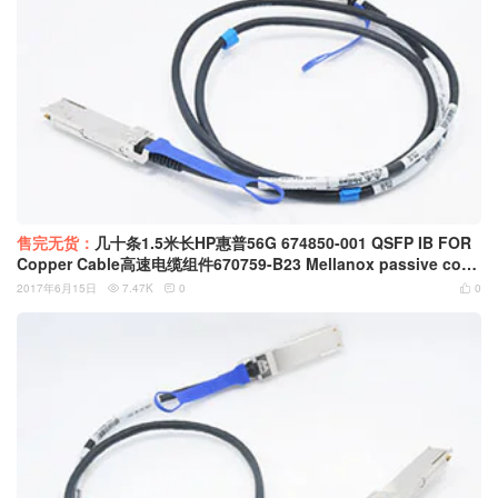
售完无货：
几十条1.5米长HP惠普56G 674850-001 QSFP IB FOR
Copper Cable高速电缆组件670759-B23 Mellanox passive copp
er InfiniBand 线
2017年6月15日
7.47K
0
0


