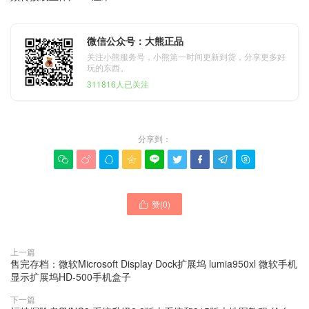
微信公众号：大熊正品
关注小熊服务号，小熊第一时间更新到货，分享更多好
玩的东西。
311816人已关注
分享到：









赞(
0
)

上一篇
售完存档：微软Microsoft Display Dock扩展坞 lumia950xl 微软手机
显示扩展坞HD-500手机盒子
下一篇