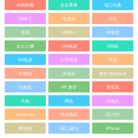
奔跑的熊
走走看看
端口转换
USB-C
电源线
耳机
电源
USB3.0
转换线
乱七八糟
12V电源
HDMI
5V电源
5V充电器
苹果
扩展坞
充电器
微软 Microsoft
音频线
HP 惠普
麦克风
天线
网络
转换头
micro usb
电源插头
DC12V
数据线
DELL戴尔
iPhone