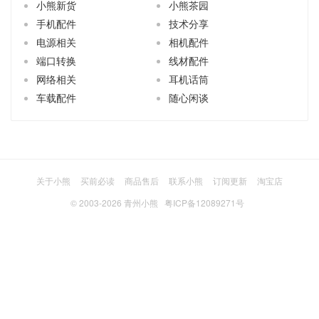
小熊新货
小熊茶园
手机配件
技术分享
电源相关
相机配件
端口转换
线材配件
网络相关
耳机话筒
车载配件
随心闲谈
关于小熊
买前必读
商品售后
联系小熊
订阅更新
淘宝店
© 2003-2026
青州小熊
粤ICP备12089271号