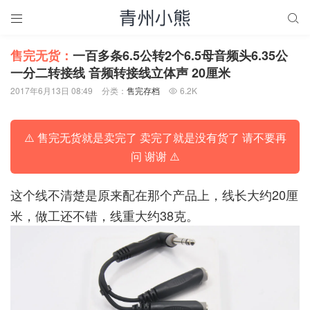


售完无货：
一百多条6.5公转2个6.5母音频头6.35公
一分二转接线 音频转接线立体声 20厘米
2017年6月13日 08:49
分类：
售完存档
6.2K

⚠️ 售完无货就是卖完了 卖完了就是没有货了 请不要再
问 谢谢 ⚠️
这个线不清楚是原来配在那个产品上，线长大约20厘
米，做工还不错，线重大约38克。