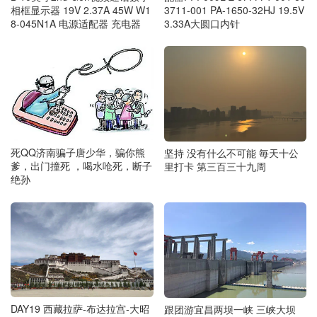
相框显示器 19V 2.37A 45W W1
3711-001 PA-1650-32HJ 19.5V
8-045N1A 电源适配器 充电器
3.33A大圆口内针
死QQ济南骗子唐少华，骗你熊
坚持 没有什么不可能 毎天十公
爹，出门撞死 ，喝水呛死，断子
里打卡 第三百三十九周
绝孙
DAY19 西藏拉萨-布达拉宫-大昭
跟团游宜昌两坝一峡 三峡大坝