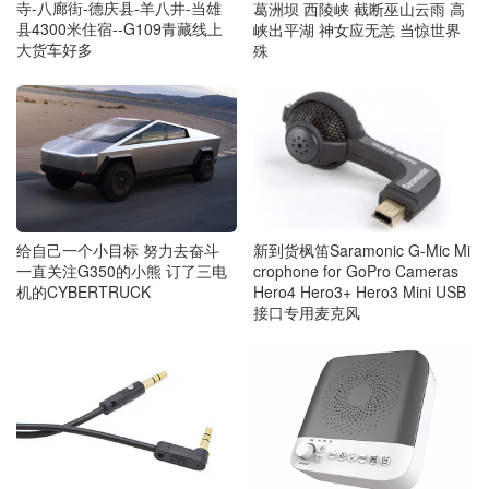
寺-八廊街-德庆县-羊八井-当雄
葛洲坝 西陵峡 截断巫山云雨 高
县4300米住宿--G109青藏线上
峡出平湖 神女应无恙 当惊世界
大货车好多
殊
给自己一个小目标 努力去奋斗
新到货枫笛Saramonic G-Mic Mi
一直关注G350的小熊 订了三电
crophone for GoPro Cameras
机的CYBERTRUCK
Hero4 Hero3+ Hero3 Mini USB
接口专用麦克风