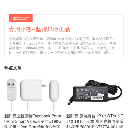
Qzxx.com
青州小熊--坚持只做正品
小熊老家山东省青州市，因2001年在小熊在线卖东西，取名这个ID后一
直使用至今，2003年为了生计带着老婆孩子从山东老家去了汉口，从事
网络销售，2004年搬到广东，2013年为了女儿上学又从广州搬到了清
远，一个在广东的山东人，一个在网上卖东西交到很多朋友的山东人。
热点文章
新到货全新原装Facebook Porta
新到货 原装惠普HP 65WT505 T
l Mini Smart Video 8英寸DT90G
510 T610 T620 瘦客户机电源适
B 10英寸2nd Gen视频通话数字
配器PPP009L-E 677774-001 69