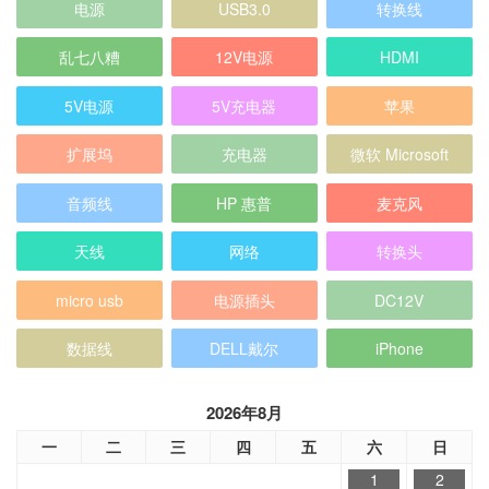
电源
USB3.0
转换线
乱七八糟
12V电源
HDMI
5V电源
5V充电器
苹果
扩展坞
充电器
微软 Microsoft
音频线
HP 惠普
麦克风
天线
网络
转换头
micro usb
电源插头
DC12V
数据线
DELL戴尔
iPhone
2026年8月
一
二
三
四
五
六
日
1
2