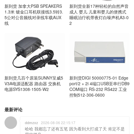
新到货 加拿大PSB SPEAKERS
新到货全新17种轻松的自然声音
1.3米 镀金口耳机联接线3.5转3.
成人 婴儿 儿童和婴儿的便携式
5公对公音频线对录线车载AUX
睡眠治疗机带夜灯白噪声机A3-0
线
2
新到货几百个原装SUNNY呈威5
新到货DIGI 50000775-01 Edge
V3A电源适配器 路由器 交换机
port/2 + 2i 4端口USB至串行DB9
电源SYS1308-1505-W2
COM端口 RS-232 RS422 工业
控制512-306-0600
最新评论
ddmzxz
2026-08-06 22:15:17
哈哈 我都忘了还有五笔 因为看到大打成了天 肯定不是