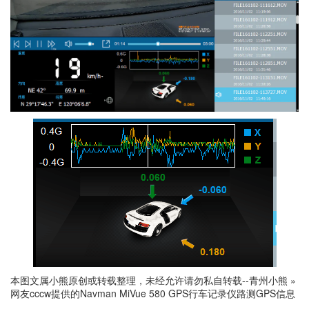
本图文属小熊原创或转载整理，未经允许请勿私自转载--
青州小熊
»
网友cccw提供的Navman MiVue 580 GPS行车记录仪路测GPS信息