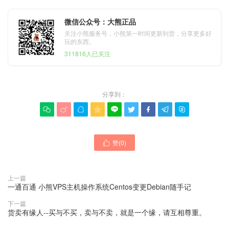
微信公众号：大熊正品
关注小熊服务号，小熊第一时间更新到货，分享更多好
玩的东西。
311816人已关注
分享到：









赞(
0
)

上一篇
一通百通 小熊VPS主机操作系统Centos变更Debian随手记
下一篇
货卖有缘人--买与不买，卖与不卖，就是一个缘，请互相尊重。