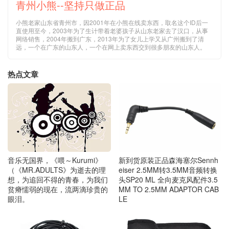
青州小熊--坚持只做正品
小熊老家山东省青州市，因2001年在小熊在线卖东西，取名这个ID后一
直使用至今，2003年为了生计带着老婆孩子从山东老家去了汉口，从事
网络销售，2004年搬到广东，2013年为了女儿上学又从广州搬到了清
远，一个在广东的山东人，一个在网上卖东西交到很多朋友的山东人。
热点文章
音乐无国界，《喂～Kurumi》
新到货原装正品森海塞尔Sennh
（《MR.ADULTS》为逝去的理
eiser 2.5MM转3.5MM音频转换
想，为追回不得的青春，为我们
头SP20 ML 全向麦克风配件3.5
贫瘠懦弱的现在，流两滴珍贵的
MM TO 2.5MM ADAPTOR CAB
眼泪。
LE