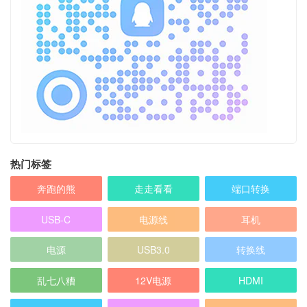
热门标签
奔跑的熊
走走看看
端口转换
USB-C
电源线
耳机
电源
USB3.0
转换线
乱七八糟
12V电源
HDMI