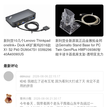
新到货10几个Lenovo Thinkpad
新到货全新原装正品金雅拓金邦
onelink+ Dock 4K扩展坞2016款
达Gemalto Stand Base for PC
X1 S2 P40 DU9047S1 03X6296
Twin GemPlus HWP109380智
40A40090US
能卡读卡器底座支架-透明亚克力
最新评论
ddmzxz
2026-08-06 22:15:17
哈哈 我都忘了还有五笔 因为看到大打成了天 肯定不是
用的拼音
青州小熊
2026-08-06 21:30:17
今年春天，我带着两个老头子围着山东半岛搞过一