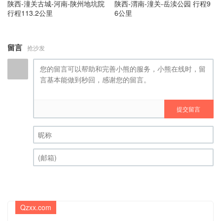
陕西-潼关古城-河南-陕州地坑院
陕西-渭南-潼关-岳渎公园 行程9
行程113.2公里
6公里
留言
抢沙发
提交留言
昵称 (必填)
(邮箱) (必填)
Qzxx.com