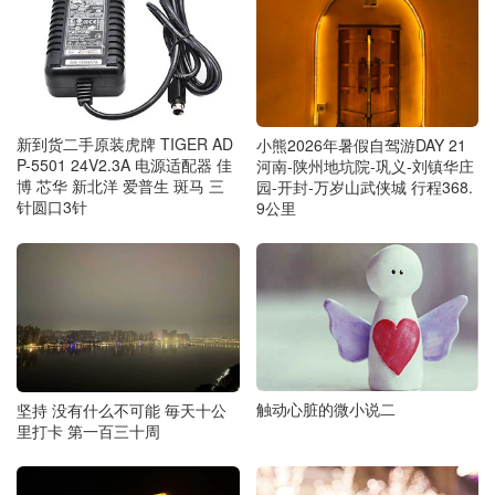
新到货二手原装虎牌 TIGER AD
小熊2026年暑假自驾游DAY 21
P-5501 24V2.3A 电源适配器 佳
河南-陕州地坑院-巩义-刘镇华庄
博 芯华 新北洋 爱普生 斑马 三
园-开封-万岁山武侠城 行程368.
针圆口3针
9公里
触动心脏的微小说二
坚持 没有什么不可能 毎天十公
里打卡 第一百三十周