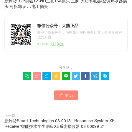
新到货TOP突破TZ-ND三孔16A插头 三脚 大功率电器/空调热水器插
头 可拆卸设计/电工插头
微信公众号：大熊正品
关注小熊服务号，小熊第一时间更新到货，分享更多好
玩的东西。
311816人已关注
分享到：









赞(
0
)

上一篇
新到货Smart Technologies 03-00181 Response System XE
Receiver智能技术学生响应XE系统接收器 03-00099-21