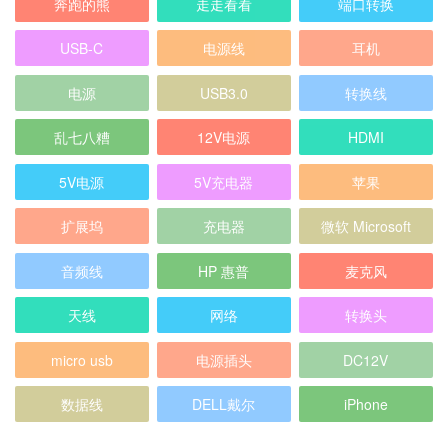
奔跑的熊
走走看看
端口转换
USB-C
电源线
耳机
电源
USB3.0
转换线
乱七八糟
12V电源
HDMI
5V电源
5V充电器
苹果
扩展坞
充电器
微软 Microsoft
音频线
HP 惠普
麦克风
天线
网络
转换头
micro usb
电源插头
DC12V
数据线
DELL戴尔
iPhone