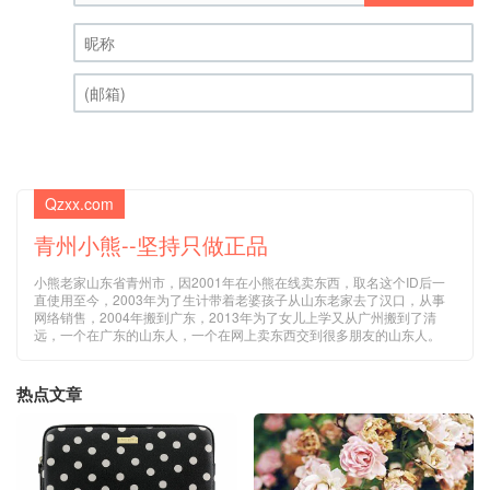
昵称 (必填)
(邮箱) (必填)
Qzxx.com
青州小熊--坚持只做正品
小熊老家山东省青州市，因2001年在小熊在线卖东西，取名这个ID后一
直使用至今，2003年为了生计带着老婆孩子从山东老家去了汉口，从事
网络销售，2004年搬到广东，2013年为了女儿上学又从广州搬到了清
远，一个在广东的山东人，一个在网上卖东西交到很多朋友的山东人。
热点文章