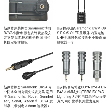
新到货原装枫笛Saramonic博雅
新到货枫笛Saramonic UWMIC9
BOYA小蜜蜂 腰包麦弹簧热靴安
S RX9S OLED显示屏 内置电池
装支架 冷靴座相机卡板 通用相
UHF无线腰包式接收器小蜜蜂 单
机固定板转接板
接收器一个
新到货枫笛Saramonic DK5A 专
新到货盒装博雅BOYA BY-P4 BY-
业防水全指向领夹式麦克风 适用
P4A 3.5MM接口TRRS BY-P4D
于 Saramonic、Rode、Sennhei
Lightning认证闪电口老iPhone麦
ser、Senal、Azden 和 BOYA 发
克风 可折叠手机外置麦克风
射器（带锁定 3.5mm 连接器）