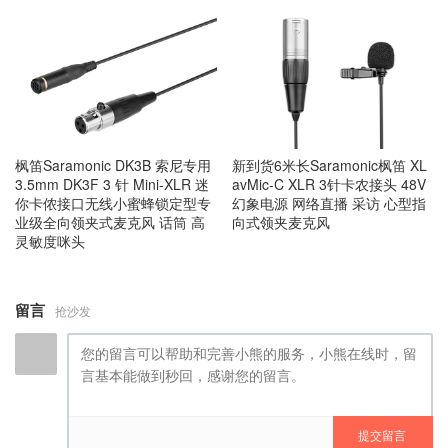
枫笛Saramonic DK3B 索尼专用
新到货6米长Saramonic枫笛 XL
3.5mm DK3F 3 针 Mini-XLR 迷
avMic-C XLR 3针卡农接头 48V
你卡侬接口无线小蜜蜂锁定型专
幻象电源 网络直播 采访 心型指
业级全向领夹式麦克风 话筒 高
向式领夹麦克风
灵敏度咪头
留言
抢沙发
提交留言