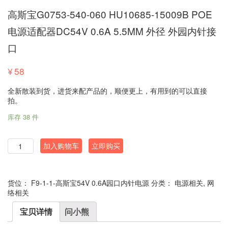
高斯宝G0753-540-060 HU10685-15009B POE
电源适配器DC54V 0.6A 5.5MM 外径 外园内针接
口
¥
58
全新散装到货，进货来配产品的，顺便更上，有用到的可以直接
拍。
库存 38 件
数
加入购物车
立即购买
量
货位：
F9-1-1-高斯宝54V 0.6A园口内针电源
分类：
电源相关
,
网
络相关
宝贝详情
问小熊