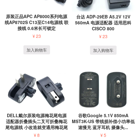
原装正品APC AP8000系列电源
台达 ADP-29EB A5.2V 12V
线AP8702S C13至C14电源线 联
560mA 电源适配器 适用思科
接线 0.6米长可锁定
CISCO 800
¥
23
¥
23
加入购物车
加入购物车
DELL戴尔原装电源梅花尾电源
谷歌Google 5.1V 850mA
适配器折叠插头二叉可折叠梅花
MST3K-US 带线损补偿小功率低
尾电源线 小改造就变通用梅花尾
速慢充 蓝牙耳机 摄像头...
笔记本侧插直...
¥
8
¥
5