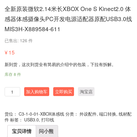
全新原装微软2.14米长XBOX One S Kinect2.0 体
感器体感摄像头PC开发电源适配器原配USB3.0线
MIS3H-X889584-611
已售出: 126 件
¥
15
新到货，这次到货全有简易的介绍中的包装，下拉有拆解。
库存 8 件
数
加入购物车
立即购买
淘宝店
量
货位：
C3-1-0-01-XBOX体感线
分类：
外设配件
,
端口转换
,
线材配
件
标签：
USB3.0
,
打印线
宝贝详情
问小熊