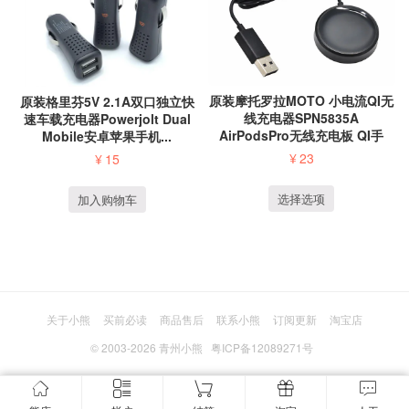
原装摩托罗拉MOTO 小电流QI无
原装格里芬5V 2.1A双口独立快
线充电器SPN5835A
速车载充电器Powerjolt Dual
AirPodsPro无线充电板 QI手
Mobile安卓苹果手机...
表...
¥
23
¥
15
选择选项
加入购物车
关于小熊
买前必读
商品售后
联系小熊
订阅更新
淘宝店
© 2003-2026
青州小熊
粤ICP备12089271号