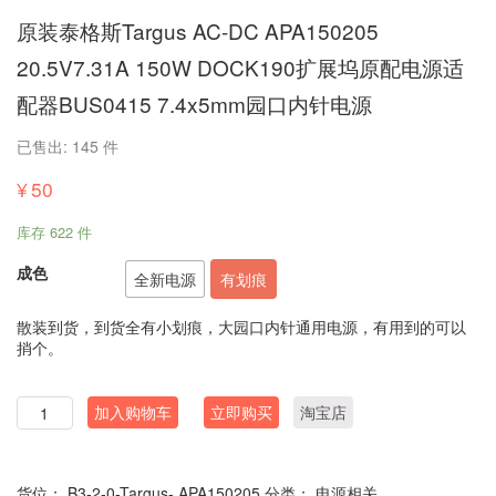
原装泰格斯Targus AC-DC APA150205
20.5V7.31A 150W DOCK190扩展坞原配电源适
配器BUS0415 7.4x5mm园口内针电源
已售出: 145 件
¥
50
库存 622 件
成色
全新电源
有划痕
散装到货，到货全有小划痕，大园口内针通用电源，有用到的可以
捎个。
数
加入购物车
立即购买
淘宝店
量
货位：
B3-2-0-Targus- APA150205
分类：
电源相关