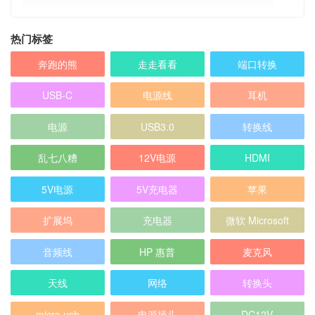
热门标签
奔跑的熊
走走看看
端口转换
USB-C
电源线
耳机
电源
USB3.0
转换线
乱七八糟
12V电源
HDMI
5V电源
5V充电器
苹果
扩展坞
充电器
微软 Microsoft
音频线
HP 惠普
麦克风
天线
网络
转换头
micro usb
电源插头
DC12V