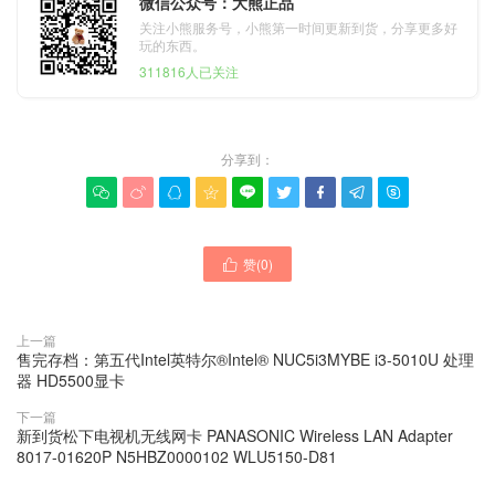
微信公众号：大熊正品
关注小熊服务号，小熊第一时间更新到货，分享更多好
玩的东西。
311816人已关注
分享到：









赞(
0
)

上一篇
售完存档：第五代Intel英特尔®Intel® NUC5i3MYBE i3-5010U 处理
器 HD5500显卡
下一篇
新到货松下电视机无线网卡 PANASONIC Wireless LAN Adapter
8017-01620P N5HBZ0000102 WLU5150-D81