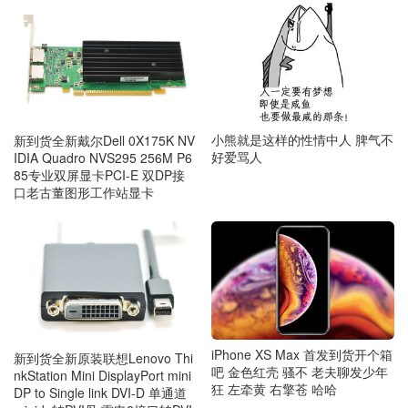
小熊就是这样的性情中人 脾气不
新到货全新戴尔Dell 0X175K NV
好爱骂人
IDIA Quadro NVS295 256M P6
85专业双屏显卡PCI-E 双DP接
口老古董图形工作站显卡
iPhone XS Max 首发到货开个箱
新到货全新原装联想Lenovo Thi
吧 金色红壳 骚不 老夫聊发少年
nkStation Mini DisplayPort mini
狂 左牵黄 右擎苍 哈哈
DP to Single link DVI-D 单通道