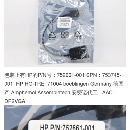
包装上有HP的P/N号：752661-001 SPN：753745-
001 HP HQ-TRE 71004 boeblingen Germany 德国
产 Amphemol Assembletech 安费诺代工 AAC-
DP2VGA