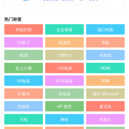
热门标签
奔跑的熊
走走看看
端口转换
USB-C
电源线
耳机
电源
USB3.0
转换线
乱七八糟
12V电源
HDMI
5V电源
5V充电器
苹果
扩展坞
充电器
微软 Microsoft
音频线
HP 惠普
麦克风
天线
网络
转换头