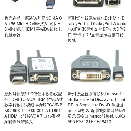
售完存档：原装诺基亚NOKIA C
新到货全新原装戴尔Dell Mini Di
A-156 Mini HDMI转接头 迷你H
splayPort to DisplayPort Adapte
DMI转标准HDMI 平板DV转接电
r 00FKKK 雷电2 小DP转大DP接
视显示器
口 带卡扣DP显卡显示器接口转
换线
新到货原装NEC笔记本投影仪配
新到货全新原装联想Lenovo Thi
件HDMI TO VGA HDMI转VGA线
nkStation Mini DisplayPort mini
数字转模拟 视频转换线PC-VP-B
DP to Single link DVI-D 单通道
K07 853-111689-001-A LT8511
minidp转DVI母 雷电2接口转DVI
A HDMI公转接VGA母口15孔视
显示器接口 minidp转换线 03X6
频转换线转换头
595 PS8121E 0B58410