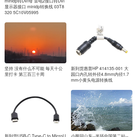
minidp转DVI母 雷电2接口转DVI
显示器接口 minidp转换线 03T8
320 5C10V05995
坚持 没有什么不可能 毎天十公
新到货惠普HP 414135-001 大
里打卡 第三百三十周
园口内孔转外径4.8mm内径1.7
mm小黄头电源转换线
新到货USB-C Type-C to MicroU
小熊回山东--半环中国第二站--