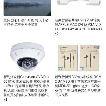
坚持 没有什么不可能 毎天十公
新到货原装苹果DVI转VGA转换
里打卡 第三十八个星期
线APPLE MAC DVI to VGA VID
EO DISPLAY ADAPTER 603-33
42
新到货博雅BOYA 6米线长 BY-M
新到货全新Geovision GV-VD87
2 BY-M2D 用于苹果老款苹果手
00 防水 带麦克风 IP 800万像素
机MFi认证Lightning接口iOS设
3.3到12毫米可变焦距镜头 带夜
备 数字 单 双领夹式全向型电容
视 人脸识别自动门影像感应器
式麦克风
联动开锁门禁 人体检测 影像识
别