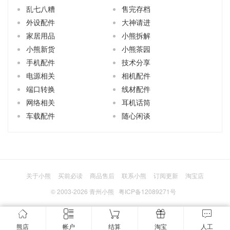
乱七八糟
售完存档
外设配件
大神请进
家居用品
小熊拆解
小熊新货
小熊茶园
手机配件
技术分享
电源相关
相机配件
端口转换
线材配件
网络相关
耳机话筒
车载配件
随心闲谈
关于小熊
买前必读
商品售后
联系小熊
订阅更新
淘宝店
© 2003-2026
青州小熊
粤ICP备12089271号
熊店
帐户
结算
淘宝
人工