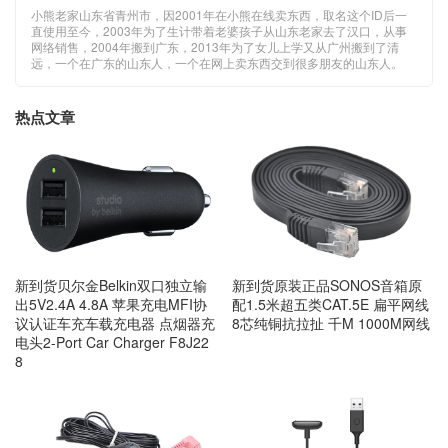
小熊老家山东省青州市，因2001年在小熊在线卖东西，取名这个ID后一
直使用至今，2003年为了生计带着老婆孩子从山东老家去了汉口，从事
网络销售，2004年搬到广东，2013年为了女儿上学又从广州搬到了清
远，一个在广东的山东人，一个在网上卖东西交到很多朋友的山东人。
热点文章
新到货贝尔金Belkin双口独立输
新到货原装正品SONOS音箱原
出5V2.4A 4.8A 苹果充电MFI协
配1.5米超五类CAT.5E 扁平网线
议认证车充车载充电器 点烟器充
8芯纯铜抗拉扯 千M 1000M网线
电头2-Port Car Charger F8J22
8