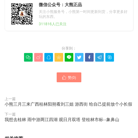
微信公众号：大熊正品
关注小熊服务号，小熊第一时间更新到货，分享更多好
玩的东西。
311816人已关注
分享到：









赞(
0
)

上一篇
小熊三月三来广西桂林阳朔看刘三姐 游西街 给自己提前放个小长假
下一篇
我想去桂林 雨中游两江四湖 观日月双塔 登桂林市标--象鼻山