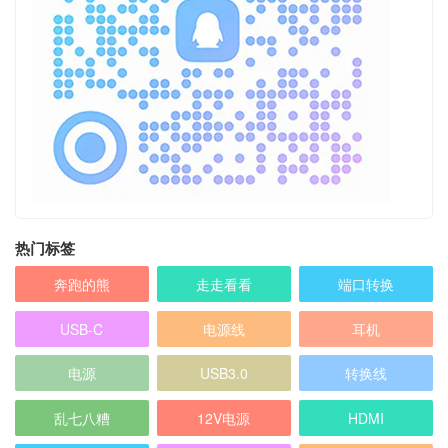
热门标签
奔跑的熊
走走看看
端口转换
USB-C
电源线
耳机
电源
USB3.0
转换线
乱七八糟
12V电源
HDMI