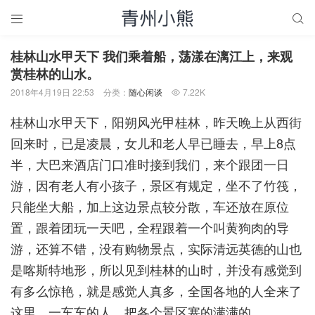


桂林山水甲天下 我们乘着船，荡漾在漓江上，来观
赏桂林的山水。
2018年4月19日 22:53
分类：
随心闲谈
7.22K

桂林山水甲天下，阳朔风光甲桂林，昨天晚上从西街
回来时，已是凌晨，女儿和老人早已睡去，早上8点
半，大巴来酒店门口准时接到我们，来个跟团一日
游，因有老人有小孩子，景区有规定，坐不了竹筏，
只能坐大船，加上这边景点较分散，车还放在原位
置，跟着团玩一天吧，全程跟着一个叫黄狗肉的导
游，还算不错，没有购物景点，实际清远英德的山也
是喀斯特地形，所以见到桂林的山时，并没有感觉到
有多么惊艳，就是感觉人真多，全国各地的人全来了
这里，一车车的人，把各个景区塞的满满的。