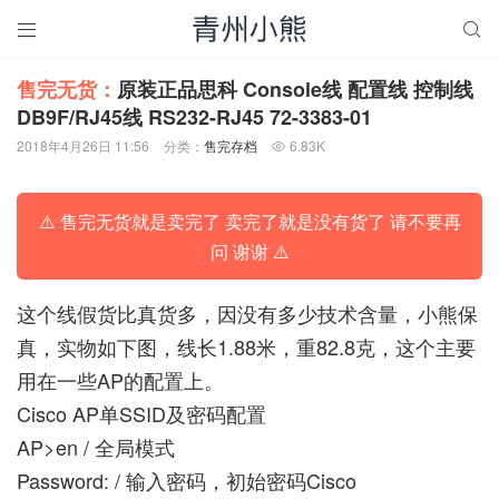


售完无货：
原装正品思科 Console线 配置线 控制线
DB9F/RJ45线 RS232-RJ45 72-3383-01
2018年4月26日 11:56
分类：
售完存档
6.83K

⚠️ 售完无货就是卖完了 卖完了就是没有货了 请不要再
问 谢谢 ⚠️
这个线假货比真货多，因没有多少技术含量，小熊保
真，实物如下图，线长1.88米，重82.8克，这个主要
用在一些AP的配置上。
Cisco AP单SSID及密码配置
AP>en / 全局模式
Password: / 输入密码，初始密码Cisco