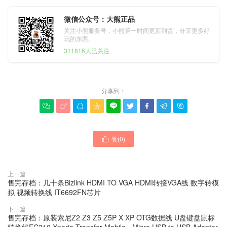
微信公众号：大熊正品
关注小熊服务号，小熊第一时间更新到货，分享更多好
玩的东西。
311816人已关注
分享到：









赞(
0
)

上一篇
售完存档：几十条Bizlink HDMI TO VGA HDMI转接VGA线 数字转模
拟 视频转换线 IT6692FN芯片
下一篇
售完存档：原装索尼Z2 Z3 Z5 Z5P X XP OTG数据线 U盘键盘鼠标
转换线EC310 Xperia Transfer Mobile - Micro USB to USB Adapter