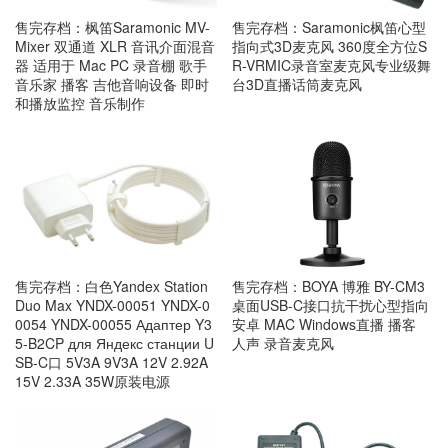
售完存档：枫笛Saramonic MV-
售完存档：Saramonic枫笛心型
Mixer 双通道 XLR 音讯介面混音
指向式3D麦克风 360度全方位S
器 适用于 Mac PC 录音棚 歌手
R-VRMIC录音室麦克风专业级舞
音乐家 播客 吉他音响设备 即时
台3D直播话筒麦克风
和播放监控 音乐制作
售完存档：白色Yandex Station
售完存档：BOYA 博雅 BY-CM3
Duo Max YNDX-00051 YNDX-0
桌面USB-C接口抗干扰心型指向
0054 YNDX-00055 Адаптер Y3
安卓 MAC Windows直播 播客
5-B2CP для Яндекс станции U
人声 录音麦克风
SB-C口 5V3A 9V3A 12V 2.92A
15V 2.33A 35W原装电源