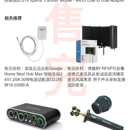
售
相关推荐
完
售完存档：原装正品谷歌Google
售完存档：博雅BY-RF5P可折叠
Home Nest Hub Max 智能音箱2
便携式麦克风反射滤波器演播室
4V1.25A 30W电源适配器G2JXE
麦克风隔离罩 用于声乐录制直播
W18-030B1A
流防喷罩