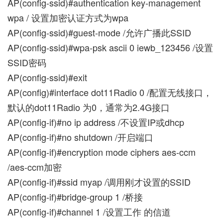
AP(config-ssid)#authentication key-management
wpa / 设置加密认证方式为wpa
AP(config-ssid)#guest-mode /允许广播此SSID
AP(config-ssid)#wpa-psk ascii 0 iewb_123456 /设置
SSID密码
AP(config-ssid)#exit
AP(config)#interface dot11Radio 0 /配置无线接口，
默认的dot11Radio 为0，通常为2.4G接口
AP(config-if)#no ip address /不设置IP或dhcp
AP(config-if)#no shutdown /开启端口
AP(config-if)#encryption mode ciphers aes-ccm
/aes-ccm加密
AP(config-if)#ssid myap /调用刚才设置的SSID
AP(config-if)#bridge-group 1 /桥接
AP(config-if)#channel 1 /设置工作 的信道