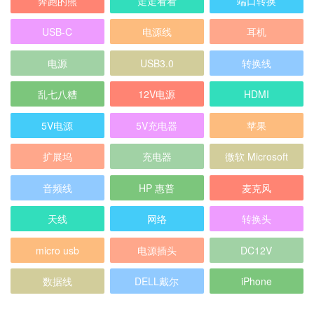
奔跑的熊
走走看看
端口转换
USB-C
电源线
耳机
电源
USB3.0
转换线
乱七八糟
12V电源
HDMI
5V电源
5V充电器
苹果
扩展坞
充电器
微软 Microsoft
音频线
HP 惠普
麦克风
天线
网络
转换头
micro usb
电源插头
DC12V
数据线
DELL戴尔
iPhone