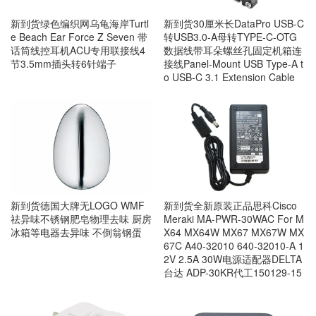
新到货绿色编织网乌龟海岸Turtl
新到货30厘米长DataPro USB-C
e Beach Ear Force Z Seven 带
转USB3.0-A母转TYPE-C-OTG
话筒线控耳机ACU专用联接线4
数据线带耳朵螺丝孔固定机箱连
节3.5mm插头转6针端子
接线Panel-Mount USB Type-A t
o USB-C 3.1 Extension Cable
新到货德国大牌无LOGO WMF
新到货全新原装正品思科Cisco
祛异味不锈钢肥皂物理去味 厨房
Meraki MA-PWR-30WAC For M
冰箱等电器去异味 不倒翁钢蛋
X64 MX64W MX67 MX67W MX
67C A40-32010 640-32010-A 1
2V 2.5A 30W电源适配器DELTA
台达 ADP-30KR代工150129-15