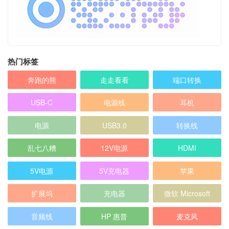
热门标签
奔跑的熊
走走看看
端口转换
USB-C
电源线
耳机
电源
USB3.0
转换线
乱七八糟
12V电源
HDMI
5V电源
5V充电器
苹果
扩展坞
充电器
微软 Microsoft
音频线
HP 惠普
麦克风