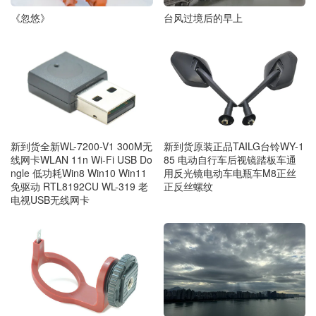
《忽悠》
台风过境后的早上
新到货全新WL-7200-V1 300M无
新到货原装正品TAILG台铃WY-1
线网卡WLAN 11n Wi-Fi USB Do
85 电动自行车后视镜踏板车通
ngle 低功耗Win8 Win10 Win11
用反光镜电动车电瓶车M8正丝
免驱动 RTL8192CU WL-319 老
正反丝螺纹
电视USB无线网卡