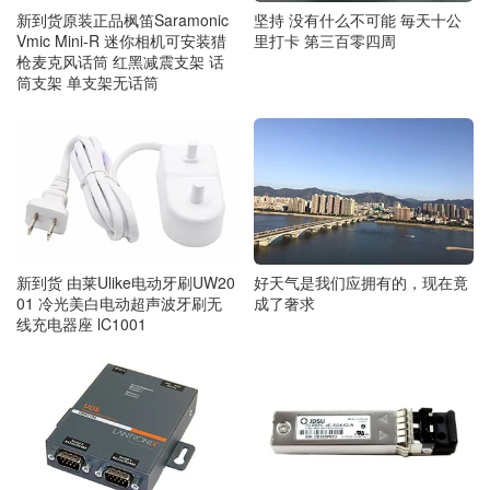
新到货原装正品枫笛Saramonic
坚持 没有什么不可能 毎天十公
Vmic Mini-R 迷你相机可安装猎
里打卡 第三百零四周
枪麦克风话筒 红黑减震支架 话
筒支架 单支架无话筒
新到货 由莱Ulike电动牙刷UW20
好天气是我们应拥有的，现在竟
01 冷光美白电动超声波牙刷无
成了奢求
线充电器座 lC1001