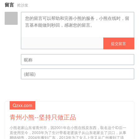
留言
抢沙发
提交留言
昵称 (必填)
(邮箱) (必填)
Qzxx.com
青州小熊--坚持只做正品
小熊老家山东省青州市，因2001年在小熊在线卖东西，取名这个ID后一
直使用至今，2003年为了生计带着老婆孩子从山东老家去了汉口，从事
网络销售，2004年搬到广东，2013年为了女儿上学又从广州搬到了清