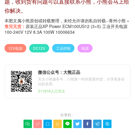
题，收到货有问题可以直接联系小熊，小熊会马上给
你解决。
本图文属小熊原创或转载整理，未经允许请勿私自转载--
青州小熊
»
售完无货：
原装正品XP Power ECM100US12 (3×5) 工业开关电源
100-240V 12V 8.3A 100W 10006634
12V电源
DC12V
工业控制
电源
微信公众号：大熊正品
关注小熊服务号，小熊第一时间更新到货，分享更多好
玩的东西。
311816人已关注
分享到：








