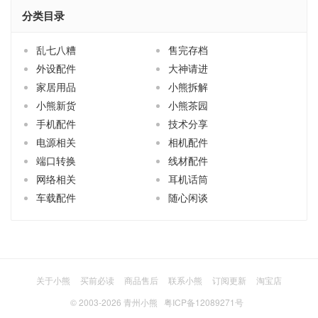
分类目录
乱七八糟
售完存档
外设配件
大神请进
家居用品
小熊拆解
小熊新货
小熊茶园
手机配件
技术分享
电源相关
相机配件
端口转换
线材配件
网络相关
耳机话筒
车载配件
随心闲谈
关于小熊
买前必读
商品售后
联系小熊
订阅更新
淘宝店
© 2003-2026
青州小熊
粤ICP备12089271号