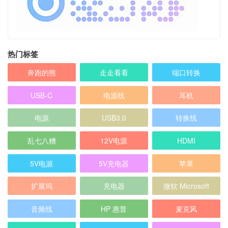
热门标签
奔跑的熊
走走看看
端口转换
USB-C
电源线
耳机
电源
USB3.0
转换线
乱七八糟
12V电源
HDMI
5V电源
5V充电器
苹果
扩展坞
充电器
微软 Microsoft
音频线
HP 惠普
麦克风