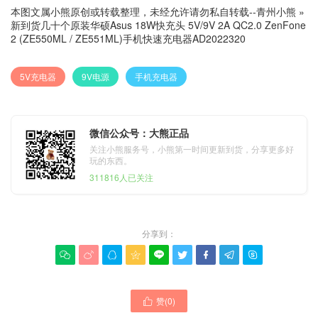
本图文属小熊原创或转载整理，未经允许请勿私自转载--
青州小熊
»
新到货几十个原装华硕Asus 18W快充头 5V/9V 2A QC2.0 ZenFone
2 (ZE550ML / ZE551ML)手机快速充电器AD2022320
5V充电器
9V电源
手机充电器
微信公众号：大熊正品
关注小熊服务号，小熊第一时间更新到货，分享更多好
玩的东西。
311816人已关注
分享到：









赞(
0
)
