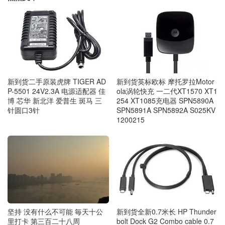
新到货二手原装虎牌 TIGER AD
新到货英标欧标 摩托罗拉Motor
P-5501 24V2.3A 电源适配器 佳
ola涡轮快充 一二代XT1570 XT1
博 芯华 新北洋 爱普生 斑马 三
254 XT1085充电器 SPN5890A
针圆口3针
SPN5891A SPN5892A S025KV
1200215
坚持 没有什么不可能 毎天十公
新到货全新0.7米长 HP Thunder
里打卡 第三百二十八周
bolt Dock G2 Combo cable 0.7