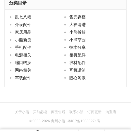
分类目录
乱七八糟
售完存档
外设配件
大神请进
家居用品
小熊拆解
小熊新货
小熊茶园
手机配件
技术分享
电源相关
相机配件
端口转换
线材配件
网络相关
耳机话筒
车载配件
随心闲谈
关于小熊
买前必读
商品售后
联系小熊
订阅更新
淘宝店
© 2003-2026
青州小熊
粤ICP备12089271号