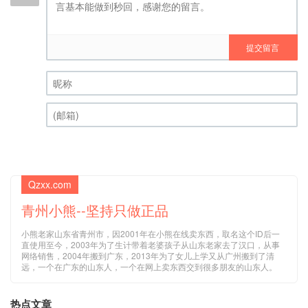
提交留言
昵称 (必填)
(邮箱) (必填)
Qzxx.com
青州小熊--坚持只做正品
小熊老家山东省青州市，因2001年在小熊在线卖东西，取名这个ID后一
直使用至今，2003年为了生计带着老婆孩子从山东老家去了汉口，从事
网络销售，2004年搬到广东，2013年为了女儿上学又从广州搬到了清
远，一个在广东的山东人，一个在网上卖东西交到很多朋友的山东人。
热点文章