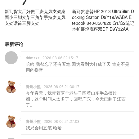
新到货大厂好做工麦克风支架桌
新到货惠普HP 2013 UltraSlim D
面小三脚支架三角架手持麦克风
ocking Station D9Y19AVABA Eli
支架话筒三脚支架
tebook 840/850/820 G1/G2笔记
本扩展坞底座双DP D9Y32AA
最新评论
ddmzxz
2026-08-06 22:15:17
哈哈 我都忘了还有五笔 因为看到大打成了天 肯定不是
用的拼音
青州小熊
2026-08-06 21:30:17
今年春天，我带着两个老头子围着山东半岛搞过一
圈，这个时间人太多了，回程广东，今天已到了江西
了。
青州小熊
2026-08-06 21:27:03
我只会用五笔 哈哈