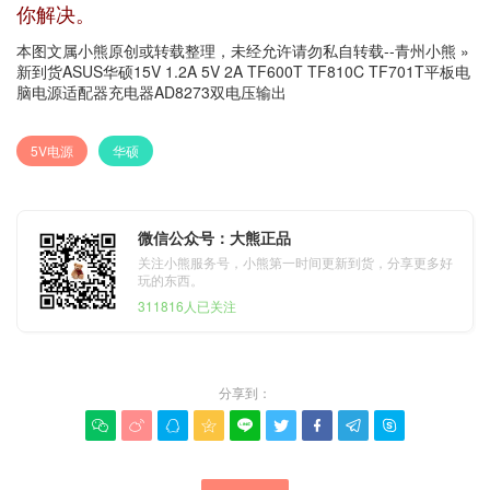
你解决。
本图文属小熊原创或转载整理，未经允许请勿私自转载--
青州小熊
»
新到货ASUS华硕15V 1.2A 5V 2A TF600T TF810C TF701T平板电
脑电源适配器充电器AD8273双电压输出
5V电源
华硕
微信公众号：大熊正品
关注小熊服务号，小熊第一时间更新到货，分享更多好
玩的东西。
311816人已关注
分享到：








