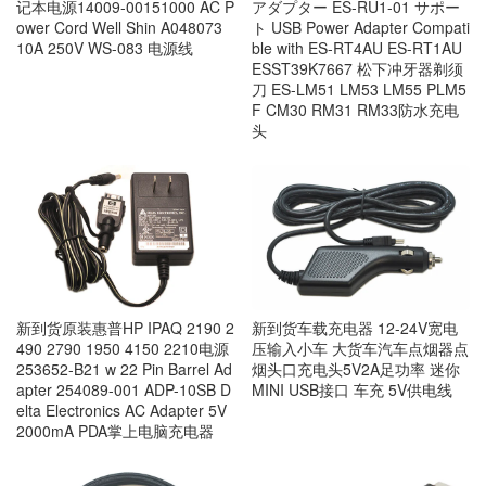
记本电源14009-00151000 AC P
アダプター ES-RU1-01 サポー
ower Cord Well Shin A048073
ト USB Power Adapter Compati
10A 250V WS-083 电源线
ble with ES-RT4AU ES-RT1AU
ESST39K7667 松下冲牙器剃须
刀 ES-LM51 LM53 LM55 PLM5
F CM30 RM31 RM33防水充电
头
新到货原装惠普HP IPAQ 2190 2
新到货车载充电器 12-24V宽电
490 2790 1950 4150 2210电源
压输入小车 大货车汽车点烟器点
253652-B21 w 22 Pin Barrel Ad
烟头口充电头5V2A足功率 迷你
apter 254089-001 ADP-10SB D
MINI USB接口 车充 5V供电线
elta Electronics AC Adapter 5V
2000mA PDA掌上电脑充电器