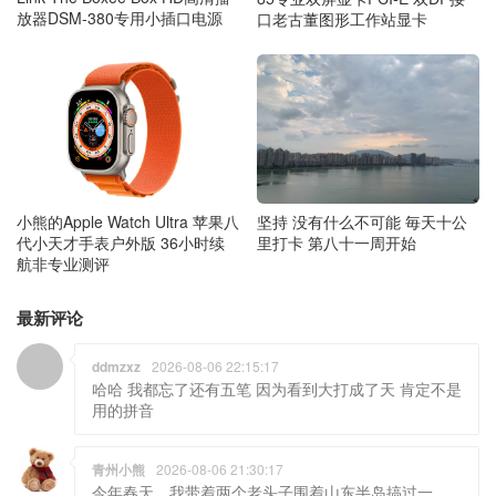
放器DSM-380专用小插口电源
口老古董图形工作站显卡
小熊的Apple Watch Ultra 苹果八
坚持 没有什么不可能 毎天十公
代小天才手表户外版 36小时续
里打卡 第八十一周开始
航非专业测评
最新评论
ddmzxz
2026-08-06 22:15:17
哈哈 我都忘了还有五笔 因为看到大打成了天 肯定不是
用的拼音
青州小熊
2026-08-06 21:30:17
今年春天，我带着两个老头子围着山东半岛搞过一