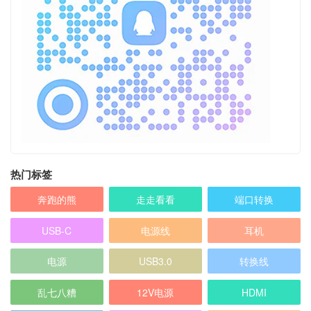
热门标签
奔跑的熊
走走看看
端口转换
USB-C
电源线
耳机
电源
USB3.0
转换线
乱七八糟
12V电源
HDMI