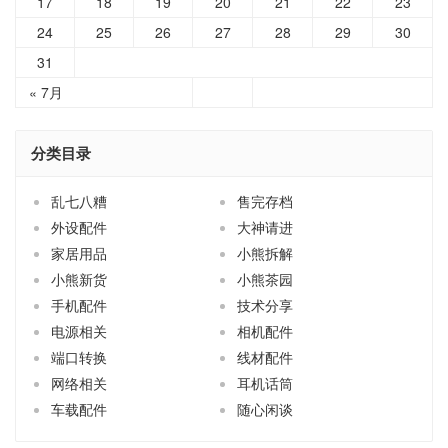
17
18
19
20
21
22
23
24
25
26
27
28
29
30
31
« 7月
分类目录
乱七八糟
售完存档
外设配件
大神请进
家居用品
小熊拆解
小熊新货
小熊茶园
手机配件
技术分享
电源相关
相机配件
端口转换
线材配件
网络相关
耳机话筒
车载配件
随心闲谈