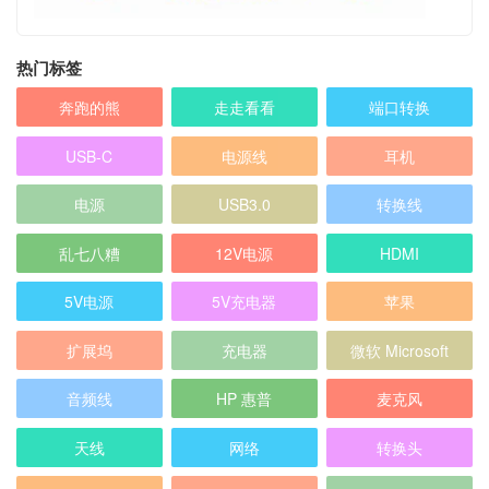
热门标签
奔跑的熊
走走看看
端口转换
USB-C
电源线
耳机
电源
USB3.0
转换线
乱七八糟
12V电源
HDMI
5V电源
5V充电器
苹果
扩展坞
充电器
微软 Microsoft
音频线
HP 惠普
麦克风
天线
网络
转换头