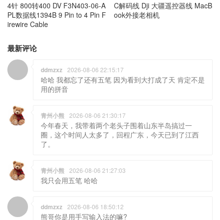
4针 800转400 DV F3N403-06-A
C解码线 Dji 大疆遥控器线 MacB
PL数据线1394B 9 Pin to 4 Pin F
ook外接老相机
irewire Cable
最新评论
ddmzxz
2026-08-06 22:15:17
哈哈 我都忘了还有五笔 因为看到大打成了天 肯定不是
用的拼音
青州小熊
2026-08-06 21:30:17
今年春天，我带着两个老头子围着山东半岛搞过一
圈，这个时间人太多了，回程广东，今天已到了江西
了。
青州小熊
2026-08-06 21:27:03
我只会用五笔 哈哈
ddmzxz
2026-08-06 18:50:12
熊哥你是用手写输入法的嘛?