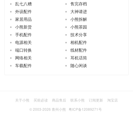
乱七八糟
售完存档
外设配件
大神请进
家居用品
小熊拆解
小熊新货
小熊茶园
手机配件
技术分享
电源相关
相机配件
端口转换
线材配件
网络相关
耳机话筒
车载配件
随心闲谈
关于小熊
买前必读
商品售后
联系小熊
订阅更新
淘宝店
© 2003-2026
青州小熊
粤ICP备12089271号