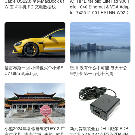
A）HP EliteFolio ElitePad 900 F
Cable USB2.0 苹果MacBook 61
olio 1040 Ethernet & VGA Adap
W 安卓手机 PD 充电数据线
ter 742512-001 HSTNN-W02D
信雷布斯一回 小熊也买个小米S
坚持 没有什么不可能 毎天十公
U7 Ultra 现车玩玩
里打卡 第一百七十六周
新到货散装全新DELL戴尔 ADP-
小熊2024年暑假自驾游DAY 2 广
13CB 5.4V 2.41A PSP/PDA 4M
东仁化县--湖南汝城--炎陵--攸县