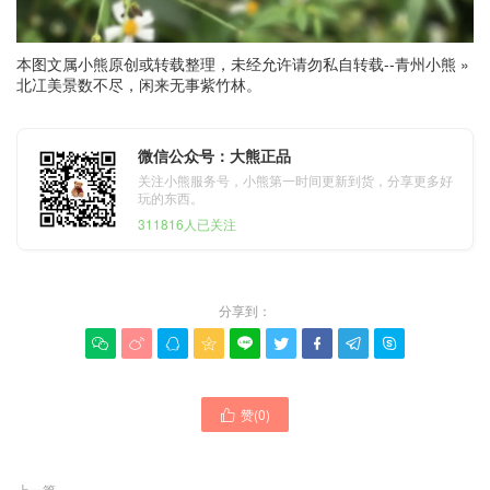
本图文属小熊原创或转载整理，未经允许请勿私自转载--
青州小熊
»
北冮美 景数不尽，闲来无事紫竹林。
微信公众号：大熊正品
关注小熊服务号，小熊第一时间更新到货，分享更多好
玩的东西。
311816人已关注
分享到：









赞(
0
)

上一篇