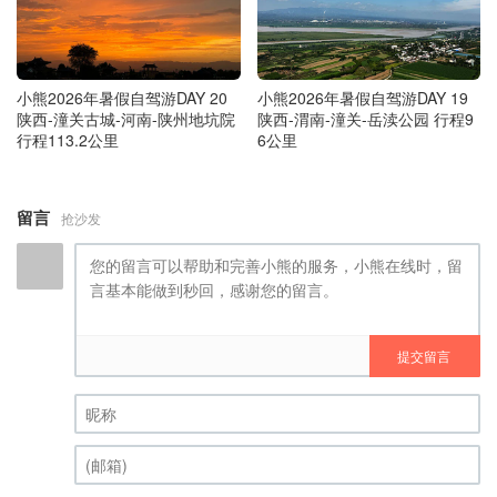
小熊2026年暑假自驾游DAY 20
小熊2026年暑假自驾游DAY 19
陕西-潼关古城-河南-陕州地坑院
陕西-渭南-潼关-岳渎公园 行程9
行程113.2公里
6公里
留言
抢沙发
提交留言
昵称 (必填)
(邮箱) (必填)