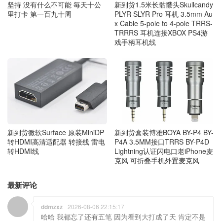
坚持 没有什么不可能 毎天十公
新到货1.5米长骷髅头Skullcandy
里打卡 第一百九十周
PLYR SLYR Pro 耳机 3.5mm Au
x Cable 5-pole to 4-pole TRRS-
TRRRS 耳机连接XBOX PS4游
戏手柄耳机线
新到货微软Surface 原装MiniDP
新到货盒装博雅BOYA BY-P4 BY-
转HDMI高清适配器 转接线 雷电
P4A 3.5MM接口TRRS BY-P4D
转HDMI线
Lightning认证闪电口老iPhone麦
克风 可折叠手机外置麦克风
最新评论
ddmzxz
2026-08-06 22:15:17
哈哈 我都忘了还有五笔 因为看到大打成了天 肯定不是