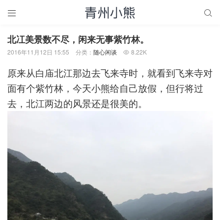


北冮美 景数不尽，闲来无事紫竹林。
2016年11月12日 15:55
分类：
随心闲谈
8.22K

原来从白庙北江那边去飞来寺时，就看到飞来寺对
面有个紫竹林，今天小熊给自己放假，但行将过
去，北江两边的风景还是很美的。