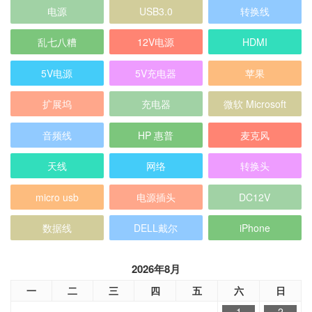
电源
USB3.0
转换线
乱七八糟
12V电源
HDMI
5V电源
5V充电器
苹果
扩展坞
充电器
微软 Microsoft
音频线
HP 惠普
麦克风
天线
网络
转换头
micro usb
电源插头
DC12V
数据线
DELL戴尔
iPhone
2026年8月
一
二
三
四
五
六
日
1
2