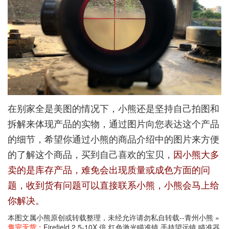
在别家全是美图的情况下，小熊还是坚持自己拍图和
拆解来体现产品的实物，通过图片向您表达这个产品
的细节，希望你通过小熊的商品介绍中的图片来方便
的了解这个商品，买到自己喜欢的宝贝，
因小熊大多
卖的是库存产品，难免会出现质量或成色方面的问
题，收到货有问题可以直接联系小熊，小熊会马上给
你解决。
本图文属小熊原创或转载整理，未经允许请勿私自转载--
青州小熊
»
售完无货：
Firefield 2.5-10X 倍 红色激光瞄准镜 手持望远镜 瞄准器