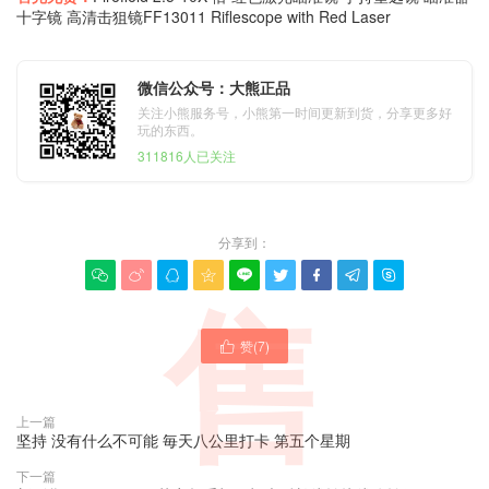
十字镜 高清击狙镜FF13011 Riflescope with Red Laser
微信公众号：大熊正品
关注小熊服务号，小熊第一时间更新到货，分享更多好
玩的东西。
311816人已关注
分享到：









售
赞(
7
)

上一篇
坚持 没有什么不可能 毎天八公里打卡 第五个星期
下一篇