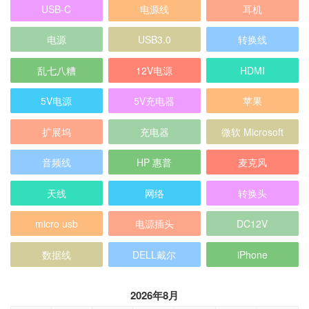
USB-C
电源线
耳机
电源
USB3.0
转换线
乱七八糟
12V电源
HDMI
5V电源
5V充电器
苹果
扩展坞
充电器
微软 Microsoft
音频线
HP 惠普
麦克风
天线
网络
转换头
micro usb
电源插头
DC12V
数据线
DELL戴尔
iPhone
2026年8月