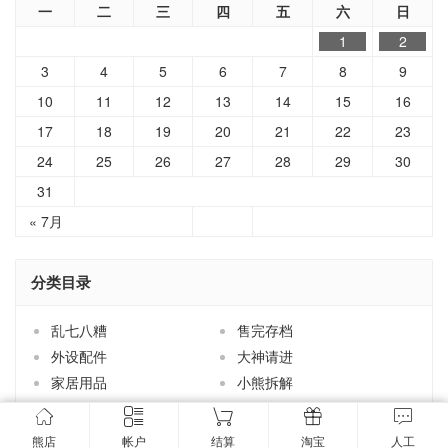
一
二
三
四
五
六
日
1
2
3
4
5
6
7
8
9
10
11
12
13
14
15
16
17
18
19
20
21
22
23
24
25
26
27
28
29
30
31
« 7月
分类目录
乱七八糟
售完存档
外设配件
大神请进
家居用品
小熊拆解
小熊新货
小熊茶园
手机配件
技术分享
熊店
帐户
结算
淘宝
人工