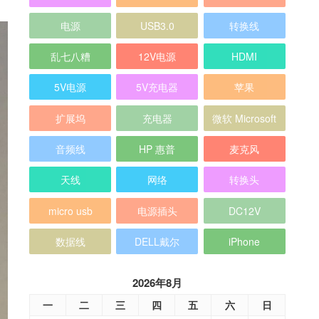
电源
USB3.0
转换线
乱七八糟
12V电源
HDMI
5V电源
5V充电器
苹果
扩展坞
充电器
微软 Microsoft
音频线
HP 惠普
麦克风
天线
网络
转换头
micro usb
电源插头
DC12V
数据线
DELL戴尔
iPhone
2026年8月
一
二
三
四
五
六
日