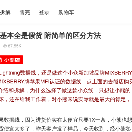
拆解
售完
登录
购物车
线 基本全是假货 附简单的区分方法
87.55K

Lightning
数据线，还是做这个小众新加坡品牌
MIXBERR
MIXBERRY
牌苹果
MFI
认证的数据线，
点上面的去熊店购
介绍和拆解
，为什么选择了做这款小众线，只想让小熊的
坏，还在给我工作着，对小熊来说实际就是最大的肯定，
果数据线，因为进货价实在太便宜只要1X一条，小熊也
货便宜太多了，昨天客户发了样品，今天收到，经小熊鉴