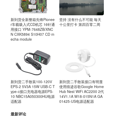
新到货全新整箱先锋Pionee
坚持 没有什么不可能 毎天
r车载吸入式CD机芯 16针通
十公里打卡 第四百零二周
用接口 YPM-7648ZB/XNC
N CXK5894 S10H07 CD m
echa module
新到货二手散装100-120V
新到货二手散装接口有明显
EPS-2 5V3A 15W USB-C T
使用痕迹谷歌Google Home
ype-c接口充电器电源EPS-
Hub Nest WiFi AC2200 2代
10 NBC15A050300HU电源
14V1.1A W18-015N1A GA
适配器
01425-US电源适配器
最新评论