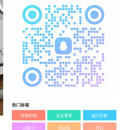
热门标签
奔跑的熊
走走看看
端口转换
USB-C
电源线
耳机