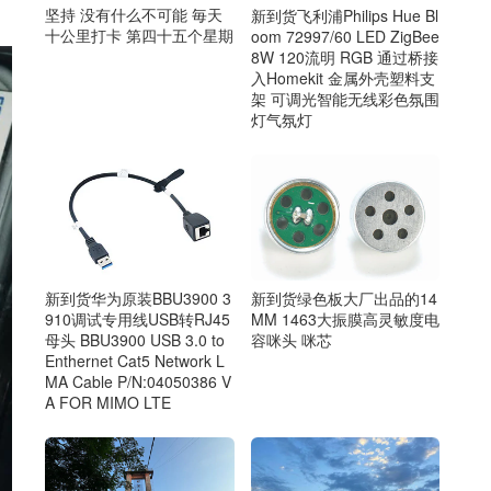
坚持 没有什么不可能 毎天
新到货飞利浦Philips Hue Bl
十公里打卡 第四十五个星期
oom 72997/60 LED ZigBee
8W 120流明 RGB 通过桥接
入Homekit 金属外壳塑料支
架 可调光智能无线彩色氛围
灯气氛灯
新到货华为原装BBU3900 3
新到货绿色板大厂出品的14
910调试专用线USB转RJ45
MM 1463大振膜高灵敏度电
母头 BBU3900 USB 3.0 to
容咪头 咪芯
Enthernet Cat5 Network L
MA Cable P/N:04050386 V
A FOR MIMO LTE