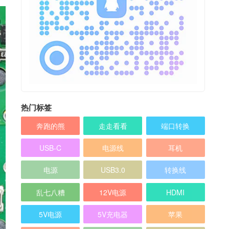
热门标签
奔跑的熊
走走看看
端口转换
USB-C
电源线
耳机
电源
USB3.0
转换线
乱七八糟
12V电源
HDMI
5V电源
5V充电器
苹果