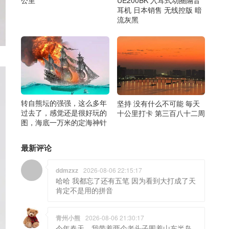
公里
UE200BK 入耳式动圈隔音
耳机 日本销售 无线控版 暗
流灰黑
转自熊坛的强强，这么多年
坚持 没有什么不可能 毎天
过去了，感觉还是很好玩的
十公里打卡 第三百八十二周
图，海底一万米的定海神针
最新评论
ddmzxz
2026-08-06 22:15:17
哈哈 我都忘了还有五笔 因为看到大打成了天
肯定不是用的拼音
青州小熊
2026-08-06 21:30:17
今年春天，我带着两个老头子围着山东半岛