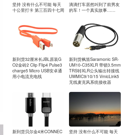
坚持 没有什么不可能 毎天
滴滴打车居然叫到了前男友
十公里打卡 第三百四十七周
的车！一个真实故事……
新到货32厘米长JBL原装G
新到货枫笛Saramonic SR-
O2金砖2 Clip Flip4 Pulse3
UM10-C35XLR 带锁3.5mm
charge5 Micro USB安卓通
TRS转XLR公头输出转接线
用小电流充电线
UWMIC9/10/15 VmicLink5
无线麦克风系统接收器
坚持 没有什么不可能 毎天
新到货贝尔金4米CONNEC