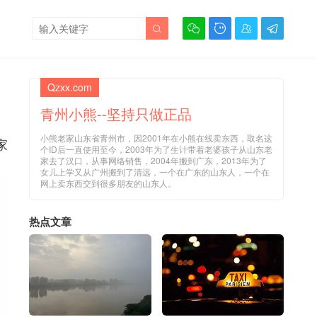





Qzxx.com
青州小熊--坚持只做正品
小熊老家山东省青州市，因2001年在小熊在线卖东西，取名这
家
个ID后一直使用至今，2003年为了生计带着老婆孩子从山东老
家去了汉口，从事网络销售，2004年搬到广东，2013年为了
女儿上学又从广州搬到了清远，一个在广东的山东人，一个在
网上卖东西交到很多朋友的山东人。
热点文章