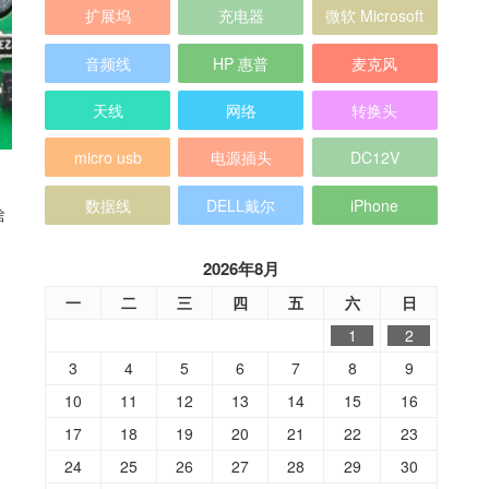
扩展坞
充电器
微软 Microsoft
音频线
HP 惠普
麦克风
天线
网络
转换头
micro usb
电源插头
DC12V
数据线
DELL戴尔
iPhone
啥
2026年8月
一
二
三
四
五
六
日
1
2
3
4
5
6
7
8
9
10
11
12
13
14
15
16
17
18
19
20
21
22
23
24
25
26
27
28
29
30