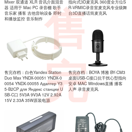
Mixer 双通道 XLR 音讯介面混音
指向式3D麦克风 360度全方位S
售
器 适用于 Mac PC 录音棚 歌手
R-VRMIC录音室麦克风专业级舞
音乐家 播客 吉他音响设备 即时
台3D直播话筒麦克风
和播放监控 音乐制作
完
售完存档：白色Yandex Station
售完存档：BOYA 博雅 BY-CM3
Duo Max YNDX-00051 YNDX-0
桌面USB-C接口抗干扰心型指向
0054 YNDX-00055 Адаптер Y3
安卓 MAC Windows直播 播客
5-B2CP для Яндекс станции U
人声 录音麦克风
SB-C口 5V3A 9V3A 12V 2.92A
15V 2.33A 35W原装电源