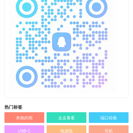
热门标签
奔跑的熊
走走看看
端口转换
USB-C
电源线
耳机