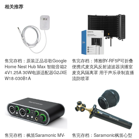
相关推荐
售完存档：原装正品谷歌Google
售完存档：博雅BY-RF5P可折叠
Home Nest Hub Max 智能音箱2
便携式麦克风反射滤波器演播室
4V1.25A 30W电源适配器G2JXE
麦克风隔离罩 用于声乐录制直播
W18-030B1A
流防喷罩
售完存档：枫笛Saramonic MV-
售完存档：Saramonic枫笛心型