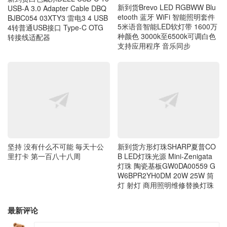
USB-A 3.0 Adapter Cable DBQ
etooth 蓝牙 WiFi 智能照明套件
BJBC054 03XTY3 雷电3 4 USB
5米语音智能LED软灯带 1600万
4转普通USB接口 Type-C OTG
种颜色 3000k至6500k可调白色
转接线适配器
支持应用程序 音乐同步
坚持 没有什么不可能 毎天十公
新到货方形灯珠SHARP夏普CO
里打卡 第一百八十八周
B LED灯珠光源 Mini-Zenigata
灯珠 陶瓷基板GW0DA00559 G
W6BPR2YH0DM 20W 25W 筒
灯 射灯 商用照明维修替换灯珠
最新评论
青州小熊
2026-08-06 21:30:17
今年春天，我带着两个老头子围着山东半岛搞过一