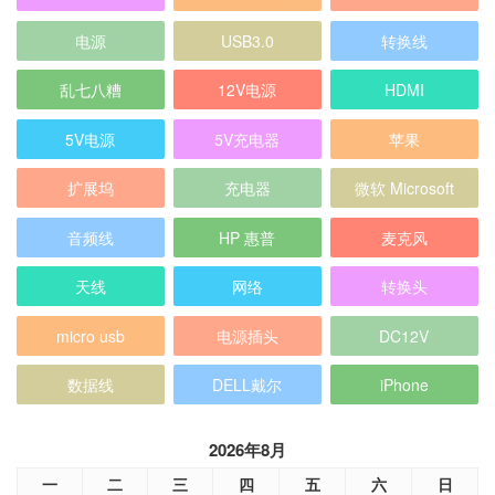
电源
USB3.0
转换线
乱七八糟
12V电源
HDMI
5V电源
5V充电器
苹果
扩展坞
充电器
微软 Microsoft
音频线
HP 惠普
麦克风
天线
网络
转换头
micro usb
电源插头
DC12V
数据线
DELL戴尔
iPhone
2026年8月
一
二
三
四
五
六
日
1
2