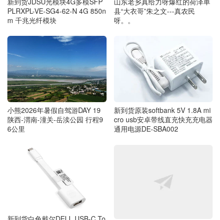
山东老乡真给力呀爆红的荷泽单
新到货JDSU光模块4G多模SFP
县“大衣哥”朱之文---真农民
PLRXPL-VE-SG4-62-N 4G 850n
呀。。
m 千兆光纤模块
小熊2026年暑假自驾游DAY 19
新到货原装softbank 5V 1.8A mi
陕西-渭南-潼关-岳渎公园 行程9
cro usb安卓带线直充快充充电器
6公里
通用电源DE-SBA002
新到货白色戴尔DELL USB-C To
新到货Brevo LED RGBWW Blu