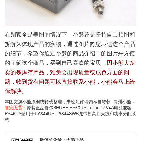
在别家全是美图的情况下，小熊还是坚持自己拍图和
拆解来体现产品的实物，通过图片向您表达这个产品
的细节，希望你通过小熊的商品介绍中的图片来方便
的了解这个商品，买到自己喜欢的宝贝，
因小熊大多
卖的是库存产品，难免会出现质量或成色方面的问
题，收到货有问题可以直接联系小熊，小熊会马上给
你解决。
本图文属小熊原创或转载整理，未经允许请勿私自转载--
青州小熊
»
售完无货：
原装正品舒尔SHURE PS60US in-line 15V4A电源兼容
PS45US适用于UA844US UA844SWB宽带超高频天线和功率分配系
统
微信公众号：大熊正品