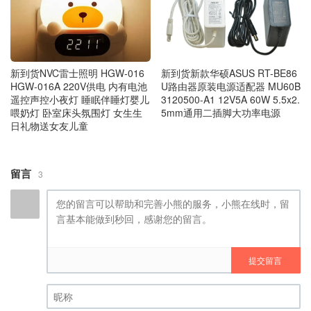
新到货新款华硕ASUS RT-BE86
新到货NVC雷士照明 HGW‑016
U路由器原装电源适配器 MU60B
HGW‑016A 220V供电 内有电池
3120500-A1 12V5A 60W 5.5x2.
遥控声控小夜灯 睡眠伴睡灯婴儿
5mm通用二插脚大功率电源
喂奶灯 卧室床头氛围灯 女生生
日礼物送女友儿童
留言
3
提交留言