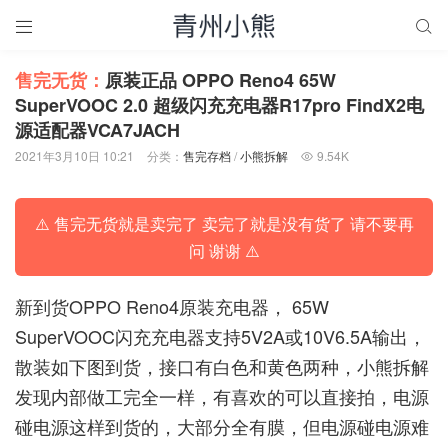


售完无货：
原装正品 OPPO Reno4 65W
SuperVOOC 2.0 超级闪充充电器R17pro FindX2电
源适配器VCA7JACH
2021年3月10日 10:21
分类：
售完存档
/
小熊拆解
9.54K

⚠️ 售完无货就是卖完了 卖完了就是没有货了 请不要再
问 谢谢 ⚠️
新到货OPPO Reno4原装充电器， 65W
SuperVOOC闪充充电器支持5V2A或10V6.5A输出，
散装如下图到货，接口有白色和黄色两种，小熊拆解
发现内部做工完全一样，有喜欢的可以直接拍，电源
碰电源这样到货的，大部分全有膜，但电源碰电源难