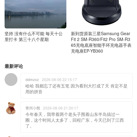
坚持 没有什么不可能 毎天十公
新到货原装三星Samsung Gear
里打卡 第三十八个星期
Fit 2 SM-R360/Fit2 Pro SM-R3
65充电底座智能手环充电器手表
充电座EP-YB360
最新评论
ddmzxz
2026-08-06 22:15:17
哈哈 我都忘了还有五笔 因为看到大打成了天 肯定不是
用的拼音
青州小熊
2026-08-06 21:30:17
今年春天，我带着两个老头子围着山东半岛搞过一
圈，这个时间人太多了，回程广东，今天已到了江西
了。