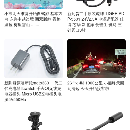
小熊明天准备开始自驾游 基本方
新到货二手原装虎牌 TIGER AD
向 东兴中越边境 西双版纳 香格
P-5501 24V2.3A 电源适配器 佳
里拉 梅里雪山 .......
博 芯华 新北洋 爱普生 斑马 三
针圆口3针
新到货原装摩托moto360 一代二
26个小时 1900公里 小熊昨天回
代充电器ticwatch 手表QI无线充
到清远 今天开始接客啦
电器插头 Micro USB充电插头电
源5V550Ma