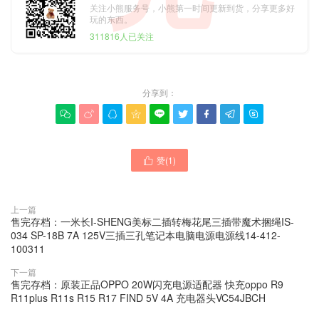
关注小熊服务号，小熊第一时间更新到货，分享更多好
玩的东西。
311816人已关注
分享到：









赞(
1
)

上一篇
售完存档：一米长I-SHENG美标二插转梅花尾三插带魔术捆绳IS-
034 SP-18B 7A 125V三插三孔笔记本电脑电源电源线14-412-
100311
下一篇
售完存档：原装正品OPPO 20W闪充电源适配器 快充oppo R9
R11plus R11s R15 R17 FIND 5V 4A 充电器头VC54JBCH