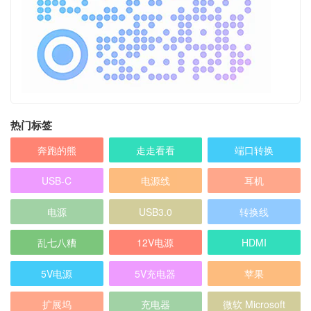
热门标签
奔跑的熊
走走看看
端口转换
USB-C
电源线
耳机
电源
USB3.0
转换线
乱七八糟
12V电源
HDMI
5V电源
5V充电器
苹果
扩展坞
充电器
微软 Microsoft