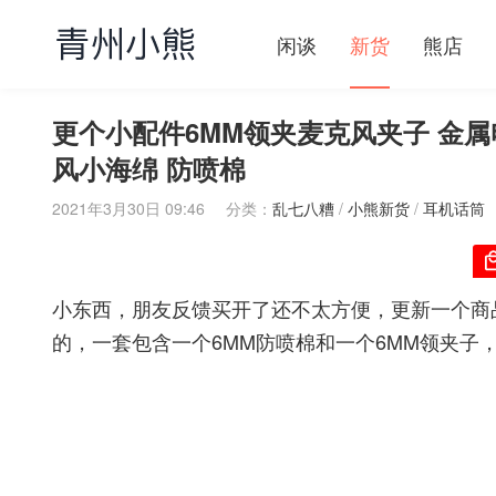
闲谈
新货
熊店
更个小配件6MM领夹麦克风夹子 金属
风小海绵 防喷棉
2021年3月30日 09:46
分类：
乱七八糟
/
小熊新货
/
耳机话筒
小东西，朋友反馈买开了还不太方便，更新一个商
的，一套包含一个6MM防喷棉和一个6MM领夹子