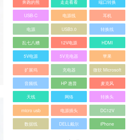
奔跑的熊
走走看看
端口转换
USB-C
电源线
耳机
电源
USB3.0
转换线
乱七八糟
12V电源
HDMI
5V电源
5V充电器
苹果
扩展坞
充电器
微软 Microsoft
音频线
HP 惠普
麦克风
天线
网络
转换头
micro usb
电源插头
DC12V
数据线
DELL戴尔
iPhone