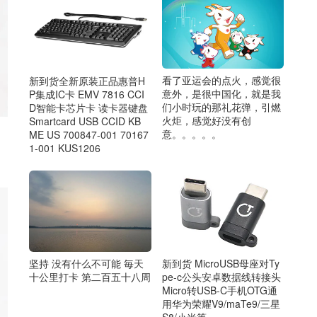
看了亚运会的点火，感觉很
新到货全新原装正品惠普H
意外，是很中国化，就是我
P集成IC卡 EMV 7816 CCI
们小时玩的那礼花弹，引燃
D智能卡芯片卡 读卡器键盘
火炬，感觉好没有创
Smartcard USB CCID KB
意。。。。。
ME US 700847-001 70167
1-001 KUS1206
新到货 MicroUSB母座对Ty
坚持 没有什么不可能 毎天
pe-c公头安卓数据线转接头
十公里打卡 第二百五十八周
Micro转USB-C手机OTG通
用华为荣耀V9/maTe9/三星
S8/小米等