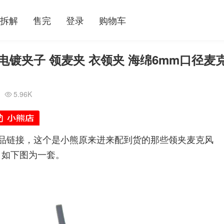
拆解
售完
登录
购物车
电镀夹子 领麦夹 衣领夹 海绵6mm口径麦
5.96K

品链接，这个是小熊原来进来配到货的那些领夹麦克风
，如下图为一套。