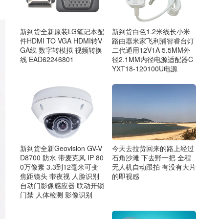
新到货全新原装LG笔记本配
新到货白色1.2米线长小米
件HDMI TO VGA HDMI转V
路由器米家飞利浦智睿台灯
GA线 数字转模拟 视频转换
二代通用12V1A 5.5MM外
线 EAD62246801
径2.1MM内径电源适配器C
YXT18-120100U电源
今天去拉货回来的路上经过
新到货全新Geovision GV-V
石角沙滩 下去野一把 全程
D8700 防水 带麦克风 IP 80
无人机自动跟拍 有没有大片
0万像素 3.3到12毫米可变
的即视感
焦距镜头 带夜视 人脸识别
自动门影像感应器 联动开锁
门禁 人体检测 影像识别