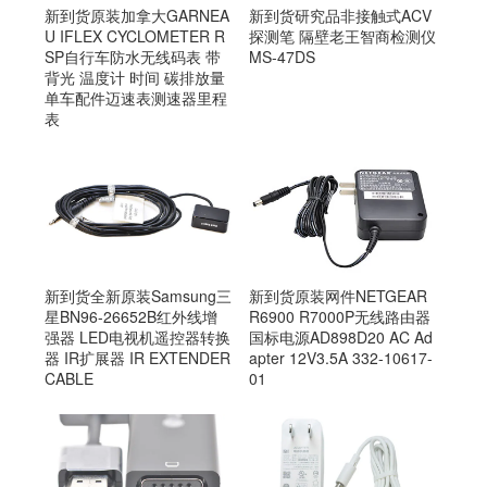
新到货原装加拿大GARNEA
新到货研究品非接触式ACV
U IFLEX CYCLOMETER R
探测笔 隔壁老王智商检测仪
SP自行车防水无线码表 带
MS-47DS
背光 温度计 时间 碳排放量
单车配件迈速表测速器里程
表
新到货原装网件NETGEAR
新到货全新原装Samsung三
R6900 R7000P无线路由器
星BN96-26652B红外线增
国标电源AD898D20 AC Ad
强器 LED电视机遥控器转换
apter 12V3.5A 332-10617-
器 IR扩展器 IR EXTENDER
01
CABLE