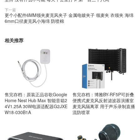
下一篇
更个小配件6MM领夹麦克风夹子 金属电镀夹子 领麦夹 衣领夹 海绵
6mm口径麦克风小海绵 防喷棉
相关推荐
售完存档：原装正品谷歌Google
售完存档：博雅BY-RF5P可折叠
Home Nest Hub Max 智能音箱2
便携式麦克风反射滤波器演播室
4V1.25A 30W电源适配器G2JXE
麦克风隔离罩 用于声乐录制直播
W18-030B1A
流防喷罩