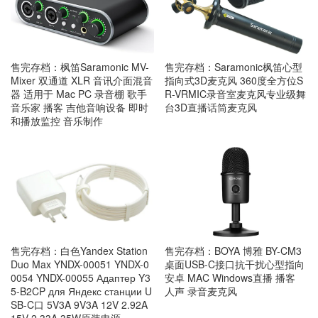
售完存档：枫笛Saramonic MV-
售完存档：Saramonic枫笛心型
Mixer 双通道 XLR 音讯介面混音
指向式3D麦克风 360度全方位S
器 适用于 Mac PC 录音棚 歌手
R-VRMIC录音室麦克风专业级舞
音乐家 播客 吉他音响设备 即时
台3D直播话筒麦克风
和播放监控 音乐制作
售完存档：白色Yandex Station
售完存档：BOYA 博雅 BY-CM3
Duo Max YNDX-00051 YNDX-0
桌面USB-C接口抗干扰心型指向
0054 YNDX-00055 Адаптер Y3
安卓 MAC Windows直播 播客
5-B2CP для Яндекс станции U
人声 录音麦克风
SB-C口 5V3A 9V3A 12V 2.92A
15V 2.33A 35W原装电源