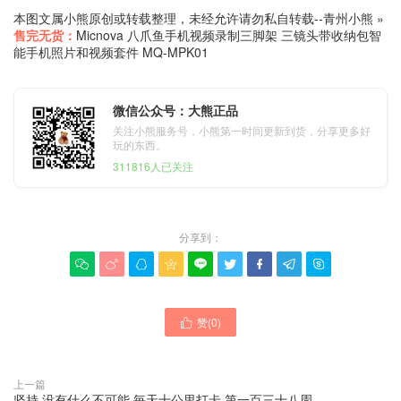
本图文属小熊原创或转载整理，未经允许请勿私自转载--
青州小熊
»
售完无货：
Micnova 八爪鱼手机视频录制三脚架 三镜头带收纳包智
能手机照片和视频套件 MQ-MPK01
微信公众号：大熊正品
关注小熊服务号，小熊第一时间更新到货，分享更多好
玩的东西。
311816人已关注
分享到：









赞(
0
)

上一篇
坚持 没有什么不可能 毎天十公里打卡 第一百三十八周