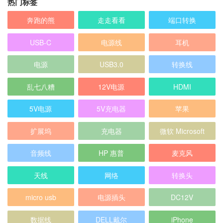
热门标签
奔跑的熊
走走看看
端口转换
USB-C
电源线
耳机
电源
USB3.0
转换线
乱七八糟
12V电源
HDMI
5V电源
5V充电器
苹果
扩展坞
充电器
微软 Microsoft
音频线
HP 惠普
麦克风
天线
网络
转换头
micro usb
电源插头
DC12V
数据线
DELL戴尔
iPhone