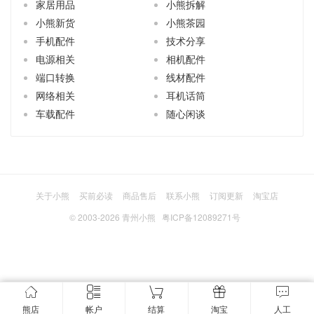
家居用品
小熊拆解
小熊新货
小熊茶园
手机配件
技术分享
电源相关
相机配件
端口转换
线材配件
网络相关
耳机话筒
车载配件
随心闲谈
关于小熊
买前必读
商品售后
联系小熊
订阅更新
淘宝店
© 2003-2026
青州小熊
粤ICP备12089271号
熊店
帐户
结算
淘宝
人工