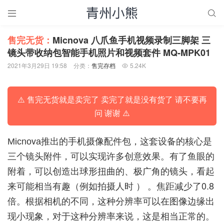


售完无货：
Micnova 八爪鱼手机视频录制三脚架 三
镜头带收纳包智能手机照片和视频套件 MQ-MPK01
2021年3月29日 19:58
分类：
售完存档
5.24K

⚠️ 售完无货就是卖完了 卖完了就是没有货了 请不要再
问 谢谢 ⚠️
Місnоvа推出的手机摄像配件包，这套设备的核心是
三个镜头附件，可以实现许多创意效果。有了鱼眼的
附着，可以创造出球形扭曲的、极广角的镜头，看起
来可能相当有趣（例如拍摄人时 ） 。焦距减少了0.8
倍。根据相机的不同，这种分辨率可以在图像边缘出
现小现象，对于这种分辨率来说，这是相当正常的。