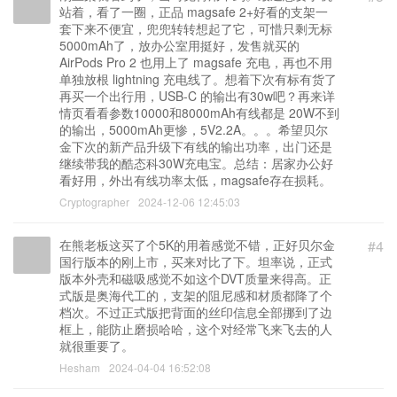
站着，看了一圈，正品 magsafe 2+好看的支架一
套下来不便宜，兜兜转转想起了它，可惜只剩无标
5000mAh了，放办公室用挺好，发售就买的
AirPods Pro 2 也用上了 magsafe 充电，再也不用
单独放根 lightning 充电线了。想着下次有标有货了
再买一个出行用，USB-C 的输出有30w吧？再来详
情页看看参数10000和8000mAh有线都是 20W不到
的输出，5000mAh更惨，5V2.2A。。。希望贝尔
金下次的新产品升级下有线的输出功率，出门还是
继续带我的酷态科30W充电宝。总结：居家办公好
看好用，外出有线功率太低，magsafe存在损耗。
Cryptographer
2024-12-06 12:45:03
在熊老板这买了个5K的用着感觉不错，正好贝尔金
#4
国行版本的刚上市，买来对比了下。坦率说，正式
版本外壳和磁吸感觉不如这个DVT质量来得高。正
式版是奥海代工的，支架的阻尼感和材质都降了个
档次。不过正式版把背面的丝印信息全部挪到了边
框上，能防止磨损哈哈，这个对经常飞来飞去的人
就很重要了。
Hesham
2024-04-04 16:52:08