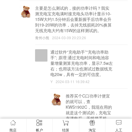
主要是怎么测试的，接的功率计吗？我实
测充电宝充电满时接充电头功率计显示10-
15W大约1.5分钟后会重新握手后功率会升
到19-20W的功率，去掉无线损耗20%换算
无线充电大约有15W的这样测试的。
青州小熊
2024-03-09 20:23:26
通过软件“充电助手”“充电功率助
手”; 原理:通过充电时间和电池容
量增量测算充电功率，显示7.5w左
右；也用该方法也测试过数据线充
电20w，具有一定的可信度。
Y
2024-03-11 16:39:42
推荐买个C口功率计便宜
的就可以，查
KWS1902C，我现在用的
就是这个测试的，充电宝
充满电后，无线接手机，
接上2分钟后，功率会从
12W上升到20W的，你可
熊店
帐户
结算
淘宝
人工