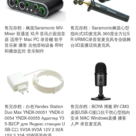
售完存档：枫笛Saramonic MV-
售完存档：Saramonic枫笛心型
Mixer 双通道 XLR 音讯介面混音
指向式3D麦克风 360度全方位S
器 适用于 Mac PC 录音棚 歌手
R-VRMIC录音室麦克风专业级舞
音乐家 播客 吉他音响设备 即时
台3D直播话筒麦克风
和播放监控 音乐制作
售完存档：白色Yandex Station
售完存档：BOYA 博雅 BY-CM3
Duo Max YNDX-00051 YNDX-0
桌面USB-C接口抗干扰心型指向
0054 YNDX-00055 Адаптер Y3
安卓 MAC Windows直播 播客
5-B2CP для Яндекс станции U
人声 录音麦克风
SB-C口 5V3A 9V3A 12V 2.92A
15V 2.33A 35W原装电源