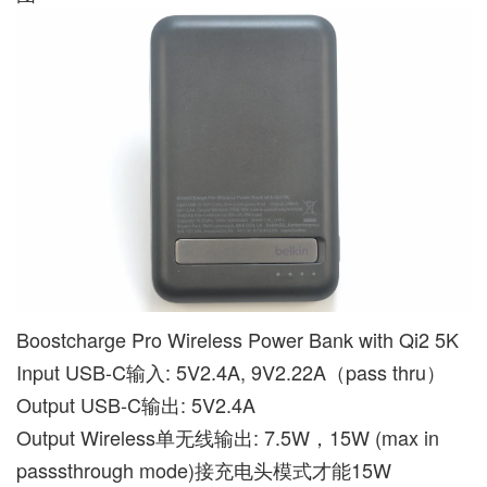
Boostcharge Pro Wireless Power Bank with Qi2 5K
Input USB-C输入: 5V2.4A, 9V2.22A（pass thru）
Output USB-C输出: 5V2.4A
Output Wireless单无线输出: 7.5W，15W (max in
passsthrough mode)接充电头模式才能15W