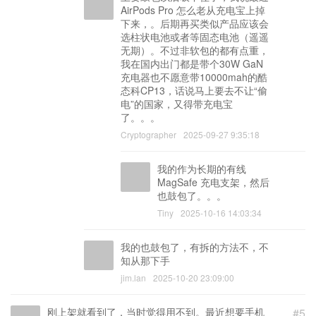
AirPods Pro 怎么老从充电宝上掉
下来，。后期再买类似产品应该会
选柱状电池或者等固态电池（遥遥
无期）。不过非软包的都有点重，
我在国内出门都是带个30W GaN
充电器也不愿意带10000mah的酷
态科CP13，话说马上要去不让“偷
电”的国家，又得带充电宝
了。。。
Cryptographer
2025-09-27 9:35:18
我的作为长期的有线
MagSafe 充电支架，然后
也鼓包了。。。
Tiny
2025-10-16 14:03:34
我的也鼓包了，有拆的方法不，不
知从那下手
jim.lan
2025-10-20 23:09:00
刚上架就看到了，当时觉得用不到。最近想要手机
#5