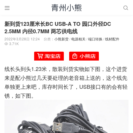


新到货123厘米长BC USB-A TO 园口外径DC
2.5MM 内径0.7MM 两芯供电线
2022年3月28日 12:24
分类：
小熊新货
/
电源相关
/
端口转换
/
线材配件
3.71K

线长头到头1.23米，散装到货实物如下图，这个进货
来是配小熊过几天要处理的老音箱上送的，这个线先
单独更上来吧，库存时间长了，USB接口有的会有轻
锈，如下图。