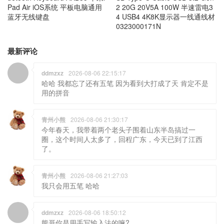
Pad Air iOS系统 平板电脑通用
2 20G 20V5A 100W 半速雷电3
蓝牙无线键盘
4 USB4 4K8K显示器一线通线材
0323000171N
最新评论
ddmzxz
2026-08-06 22:15:17
哈哈 我都忘了还有五笔 因为看到大打成了天 肯定不是
用的拼音
青州小熊
2026-08-06 21:30:17
今年春天，我带着两个老头子围着山东半岛搞过一
圈，这个时间人太多了，回程广东，今天已到了江西
了。
青州小熊
2026-08-06 21:27:03
我只会用五笔 哈哈
ddmzxz
2026-08-06 18:50:12
熊哥你是用手写输入法的嘛?