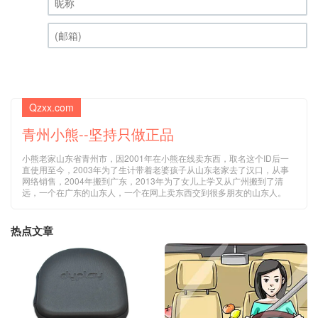
昵称 (必填)
(邮箱) (必填)
Qzxx.com
青州小熊--坚持只做正品
小熊老家山东省青州市，因2001年在小熊在线卖东西，取名这个ID后一
直使用至今，2003年为了生计带着老婆孩子从山东老家去了汉口，从事
网络销售，2004年搬到广东，2013年为了女儿上学又从广州搬到了清
远，一个在广东的山东人，一个在网上卖东西交到很多朋友的山东人。
热点文章