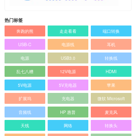
热门标签
奔跑的熊
走走看看
端口转换
USB-C
电源线
耳机
电源
USB3.0
转换线
乱七八糟
12V电源
HDMI
5V电源
5V充电器
苹果
扩展坞
充电器
微软 Microsoft
音频线
HP 惠普
麦克风
天线
网络
转换头