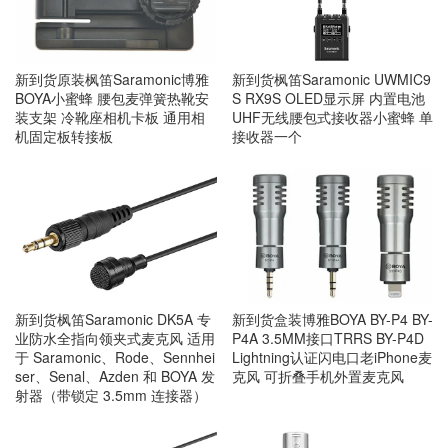
新到货原装枫笛Saramonic博雅
新到货枫笛Saramonic UWMIC9
BOYA小蜜蜂 腰包麦弹簧热靴安
S RX9S OLED显示屏 内置电池
装支架 冷靴座相机卡板 通用相
UHF无线腰包式接收器小蜜蜂 单
机固定板转接板
接收器一个
新到货枫笛Saramonic DK5A 专
新到货盒装博雅BOYA BY-P4 BY-
业防水全指向领夹式麦克风 适用
P4A 3.5MM接口TRRS BY-P4D
于 Saramonic、Rode、Sennhei
Lightning认证闪电口老iPhone麦
ser、Senal、Azden 和 BOYA 发
克风 可折叠手机外置麦克风
射器（带锁定 3.5mm 连接器）