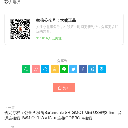
芯供电线
微信公众号：大熊正品
关注小熊服务号，小熊第一时间更新到货，分享更多好
玩的东西。
311816人已关注
分享到：









赞(
0
)

上一篇
售完存档：镀金头枫笛Saramonic SR-GMC1 Mini USB转3.5mm音
源连接线UWMIC9/UWMIC10 连接GOPRO转接线
下一篇