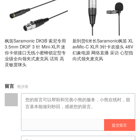
枫笛Saramonic DK3B 索尼专用
新到货6米长Saramonic枫笛 XL
3.5mm DK3F 3 针 Mini-XLR 迷
avMic-C XLR 3针卡农接头 48V
你卡侬接口无线小蜜蜂锁定型专
幻象电源 网络直播 采访 心型指
业级全向领夹式麦克风 话筒 高
向式领夹麦克风
灵敏度咪头
留言
抢沙发
提交留言