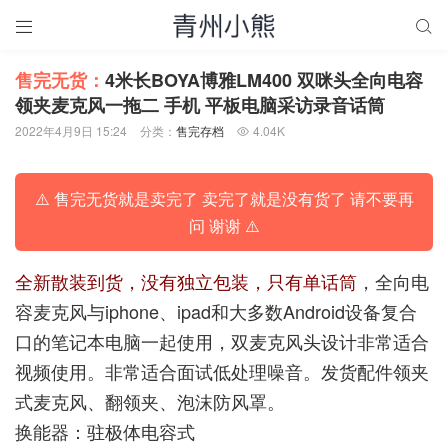


售完无货：
4米长BOYA博雅LM400 双咪头全向电容
领夹麦克风一拖二 手机 平板电脑采访录音话筒
2022年4月9日 15:24
分类：
售完存档
4.04K

⚠️ 售完无货就是卖完了 卖完了就是没有货了 请不要再
问 谢谢 ⚠️
全新散装到货，没有独立包装，只有单话筒
，全向电
容麦克风与iphone、ipad和大多数Android设备复合
口的笔记本电脑一起使用，双麦克风头设计非常适合
视频使用。非常适合面试低处理噪音。发货配件领夹
式麦克风、翻领夹、泡沫防风罩。
换能器：驻极体电容式