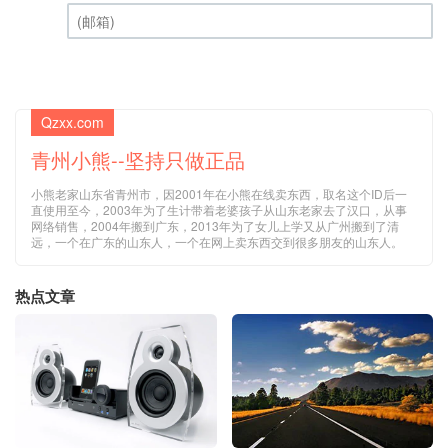
昵称 (必填)
(邮箱) (必填)
Qzxx.com
青州小熊--坚持只做正品
小熊老家山东省青州市，因2001年在小熊在线卖东西，取名这个ID后一
直使用至今，2003年为了生计带着老婆孩子从山东老家去了汉口，从事
网络销售，2004年搬到广东，2013年为了女儿上学又从广州搬到了清
远，一个在广东的山东人，一个在网上卖东西交到很多朋友的山东人。
热点文章