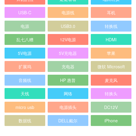
USB-C
电源线
耳机
电源
USB3.0
转换线
乱七八糟
12V电源
HDMI
5V电源
5V充电器
苹果
扩展坞
充电器
微软 Microsoft
音频线
HP 惠普
麦克风
天线
网络
转换头
micro usb
电源插头
DC12V
数据线
DELL戴尔
iPhone