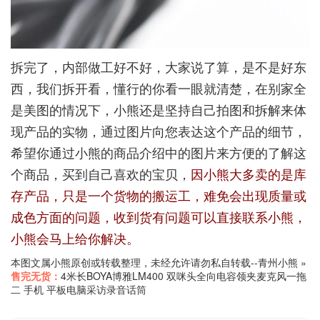
拆完了，内部做工好不好，大家说了算，是不是好东
西，我们拆开看，懂行的你看一眼就清楚，在别家全
是美图的情况下，小熊还是坚持自己拍图和拆解来体
现产品的实物，通过图片向您表达这个产品的细节，
希望你通过小熊的商品介绍中的图片来方便的了解这
个商品，买到自己喜欢的宝贝，
因小熊大多卖的是库
存产品，只是一个货物的搬运工，难免会出现质量或
成色方面的问题，收到货有问题可以直接联系小熊，
小熊会马上给你解决。
本图文属小熊原创或转载整理，未经允许请勿私自转载--
青州小熊
»
售完无货：
4米长BOYA博雅LM400 双咪头全向电容领夹麦克风一拖
二 手机 平板电脑采访录音话筒