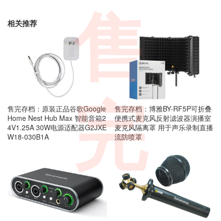
售
相关推荐
完
售完存档：原装正品谷歌Google
售完存档：博雅BY-RF5P可折叠
Home Nest Hub Max 智能音箱2
便携式麦克风反射滤波器演播室
4V1.25A 30W电源适配器G2JXE
麦克风隔离罩 用于声乐录制直播
W18-030B1A
流防喷罩