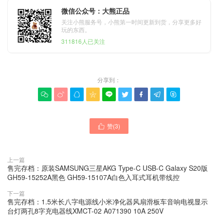
微信公众号：大熊正品
关注小熊服务号，小熊第一时间更新到货，分享更多好
玩的东西。
311816人已关注
分享到：









赞(
3
)

上一篇
售完存档：原装SAMSUNG三星AKG Type-C USB-C Galaxy S20版
GH59-15252A黑色 GH59-15107A白色入耳式耳机带线控
下一篇
售完存档：1.5米长八字电源线小米净化器风扇滑板车音响电视显示
台灯两孔8字充电器线XMCT-02 A071390 10A 250V