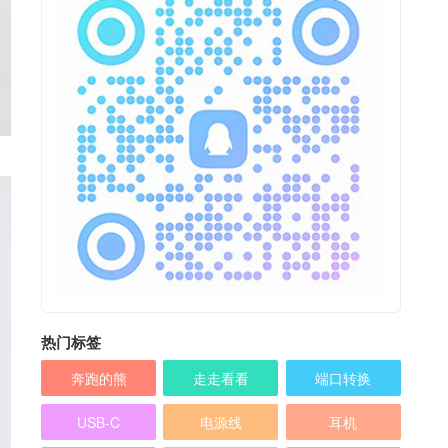
热门标签
奔跑的熊
走走看看
端口转换
USB-C
电源线
耳机