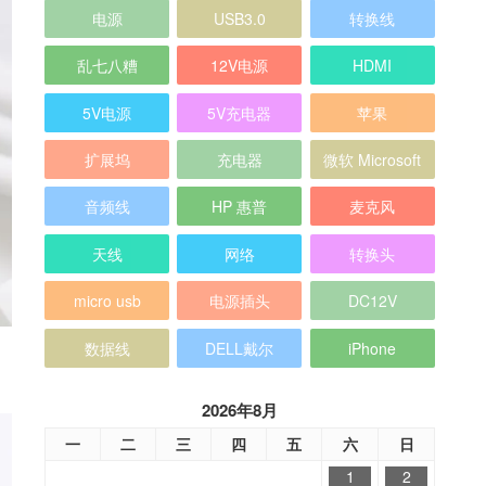
电源
USB3.0
转换线
乱七八糟
12V电源
HDMI
5V电源
5V充电器
苹果
扩展坞
充电器
微软 Microsoft
音频线
HP 惠普
麦克风
天线
网络
转换头
micro usb
电源插头
DC12V
数据线
DELL戴尔
iPhone
2026年8月
一
二
三
四
五
六
日
1
2