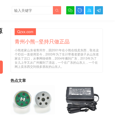





源
Qzxx.com
青州小熊--坚持只做正品
小熊老家山东省青州市，因2001年在小熊在线卖东西，取名这
个ID后一直使用至今，2003年为了生计带着老婆孩子从山东老
家去了汉口，从事网络销售，2004年搬到广东，2013年为了
女儿上学又从广州搬到了清远，一个在广东的山东人，一个在
网上卖东西交到很多朋友的山东人。
热点文章