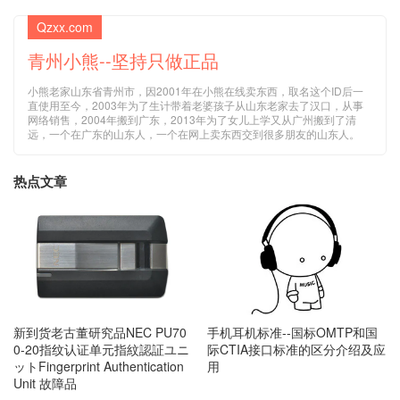
Qzxx.com
青州小熊--坚持只做正品
小熊老家山东省青州市，因2001年在小熊在线卖东西，取名这个ID后一
直使用至今，2003年为了生计带着老婆孩子从山东老家去了汉口，从事
网络销售，2004年搬到广东，2013年为了女儿上学又从广州搬到了清
远，一个在广东的山东人，一个在网上卖东西交到很多朋友的山东人。
热点文章
手机耳机标准--国标OMTP和国
新到货老古董研究品NEC PU70
际CTIA接口标准的区分介绍及应
0-20指纹认证单元指紋認証ユニ
用
ットFingerprint Authentication
Unit 故障品