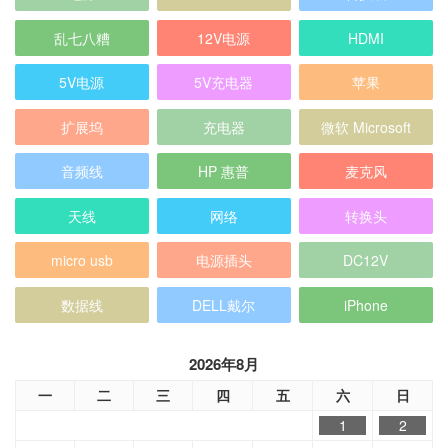
乱七八糟
12V电源
HDMI
5V电源
5V充电器
苹果
扩展坞
充电器
微软 Microsoft
音频线
HP 惠普
麦克风
天线
网络
转换头
micro usb
电源插头
DC12V
数据线
DELL戴尔
iPhone
2026年8月
一
二
三
四
五
六
日
1
2