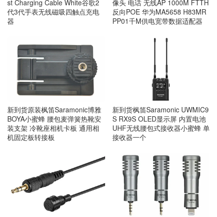
st Charging Cable White谷歌2
像头 电话 无线AP 1000M FTTH
代3代手表无线磁吸四触点充电
反向POE 华为MA5658 H83MR
器
PP01千M供电宽带数据适配器
新到货原装枫笛Saramonic博雅
新到货枫笛Saramonic UWMIC9
BOYA小蜜蜂 腰包麦弹簧热靴安
S RX9S OLED显示屏 内置电池
装支架 冷靴座相机卡板 通用相
UHF无线腰包式接收器小蜜蜂 单
机固定板转接板
接收器一个