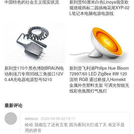
中国特色的社会主义现实状况
新到货50厘米白色Linoya领亚欧
规德规韩标二园插梅花尾XYP-02
L笔记本电脑电源电源线
新到货170个黑色博朗BRAUN电
新到货飞利浦Philips Hue Bloom
动剃须刀专用3S线三角接口12V
72997/60 LED ZigBee 8W 120
0.4A充电器电源型号5210
流明 RGB 通过桥接入Homekit
金属外壳塑料支架 可调光智能无
线彩色氛围灯气氛灯
最新评论
ddmzxz
2026-08-06 22:15:17
哈哈 我都忘了还有五笔 因为看到大打成了天 肯定不是
用的拼音