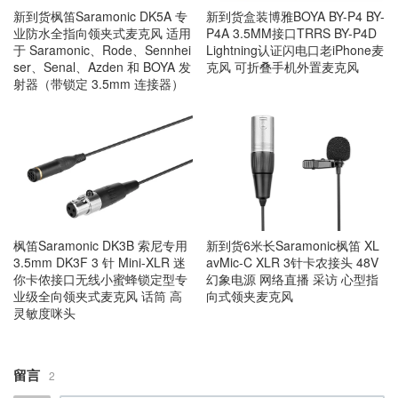
新到货枫笛Saramonic DK5A 专
新到货盒装博雅BOYA BY-P4 BY-
业防水全指向领夹式麦克风 适用
P4A 3.5MM接口TRRS BY-P4D
于 Saramonic、Rode、Sennhei
Lightning认证闪电口老iPhone麦
ser、Senal、Azden 和 BOYA 发
克风 可折叠手机外置麦克风
射器（带锁定 3.5mm 连接器）
枫笛Saramonic DK3B 索尼专用
新到货6米长Saramonic枫笛 XL
3.5mm DK3F 3 针 Mini-XLR 迷
avMic-C XLR 3针卡农接头 48V
你卡侬接口无线小蜜蜂锁定型专
幻象电源 网络直播 采访 心型指
业级全向领夹式麦克风 话筒 高
向式领夹麦克风
灵敏度咪头
留言
2