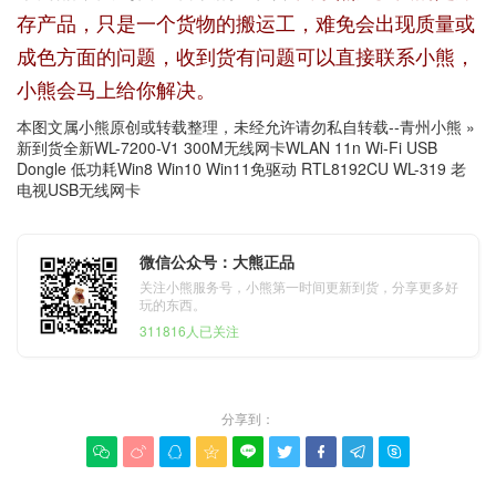
存产品，只是一个货物的搬运工，难免会出现质量或
成色方面的问题，收到货有问题可以直接联系小熊，
小熊会马上给你解决。
本图文属小熊原创或转载整理，未经允许请勿私自转载--
青州小熊
»
新到货全新WL-7200-V1 300M无线网卡WLAN 11n Wi-Fi USB
Dongle 低功耗Win8 Win10 Win11免驱动 RTL8192CU WL-319 老
电视USB无线网卡
微信公众号：大熊正品
关注小熊服务号，小熊第一时间更新到货，分享更多好
玩的东西。
311816人已关注
分享到：








