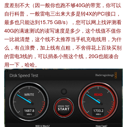
度差别不大（因一般你也跑不够40G的带宽，你可以
自行科普，一般雷电三出来大多是转4X的PCI接口，
最多也只能达到15.75 GB/s），您可以网上找评测看
40G的满速测试的读写速度是多少，这个线值不值你
一比就清楚，这个线不太推荐当手机充电线用，为什
么，有点浪费，加上线有点粗，不舍得花上百块买别
的雷电3线的，可以捎条小熊这个线，20G也能凑合
用一下，哈哈。