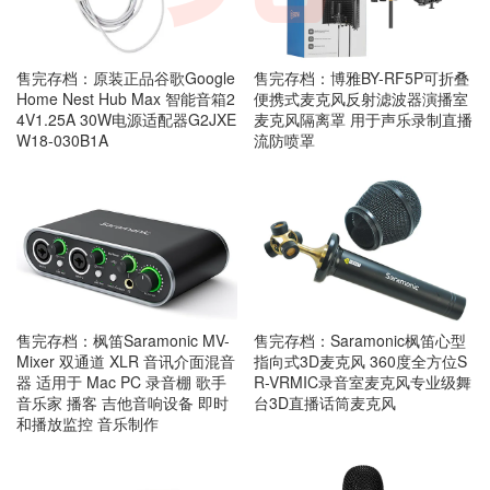
售完存档：原装正品谷歌Google
售完存档：博雅BY-RF5P可折叠
Home Nest Hub Max 智能音箱2
便携式麦克风反射滤波器演播室
4V1.25A 30W电源适配器G2JXE
麦克风隔离罩 用于声乐录制直播
W18-030B1A
流防喷罩
售完存档：枫笛Saramonic MV-
售完存档：Saramonic枫笛心型
Mixer 双通道 XLR 音讯介面混音
指向式3D麦克风 360度全方位S
器 适用于 Mac PC 录音棚 歌手
R-VRMIC录音室麦克风专业级舞
音乐家 播客 吉他音响设备 即时
台3D直播话筒麦克风
和播放监控 音乐制作