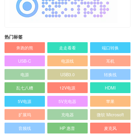
热门标签
奔跑的熊
走走看看
端口转换
USB-C
电源线
耳机
电源
USB3.0
转换线
乱七八糟
12V电源
HDMI
5V电源
5V充电器
苹果
扩展坞
充电器
微软 Microsoft
音频线
HP 惠普
麦克风