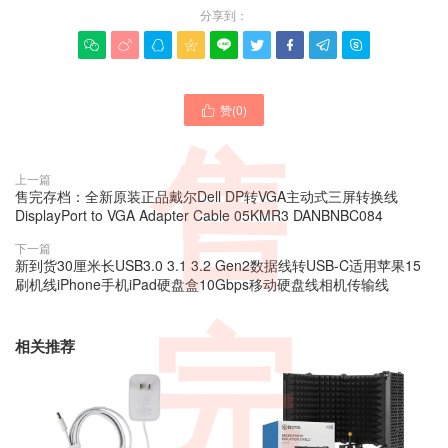
分享到：









赞(
0
)

售
上一篇
售完存档：全新原装正品戴尔Dell DP转VGA主动式三屏转换线
DisplayPort to VGA Adapter Cable 05KMR3 DANBNBC084
下一篇
新到货30厘米长USB3.0 3.1 3.2 Gen2数据线转USB-C适用苹果15
刷机线iPhone手机iPad硬盘盒10Gbps移动硬盘线相机传输线
完
相关推荐