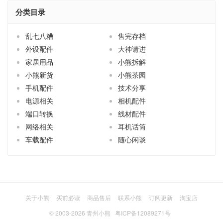
分类目录
乱七八糟
售完存档
外设配件
大神请进
家居用品
小熊拆解
小熊新货
小熊茶园
手机配件
技术分享
电源相关
相机配件
端口转换
线材配件
网络相关
耳机话筒
车载配件
随心闲谈
关于小熊
买前必读
商品售后
联系小熊
订阅更新
淘宝店
© 2003-2026
青州小熊
粤ICP备12089271号