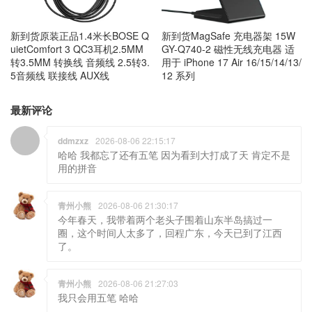
新到货原装正品1.4米长BOSE Q
新到货MagSafe 充电器架 15W
uietComfort 3 QC3耳机2.5MM
GY-Q740-2 磁性无线充电器 适
转3.5MM 转换线 音频线 2.5转3.
用于 iPhone 17 Air 16/15/14/13/
5音频线 联接线 AUX线
12 系列
最新评论
ddmzxz
2026-08-06 22:15:17
哈哈 我都忘了还有五笔 因为看到大打成了天 肯定不是
用的拼音
青州小熊
2026-08-06 21:30:17
今年春天，我带着两个老头子围着山东半岛搞过一
圈，这个时间人太多了，回程广东，今天已到了江西
了。
青州小熊
2026-08-06 21:27:03
我只会用五笔 哈哈