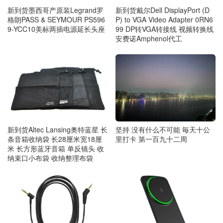
新到货墨西哥产原装Legrand罗
新到货戴尔Dell DisplayPort (D
格朗PASS & SEYMOUR PS596
P) to VGA Video Adapter 0RN6
9-YCC10美标两插电源延长头座
99 DP转VGA转接线 视频转换线
安费诺Amphenol代工
新到货Altec Lansing奥特蓝星 长
坚持 没有什么不可能 毎天十公
条音箱收纳袋 长28厘米宽18厘
里打卡 第一百九十二周
米 长方形蓝牙音箱 单反镜头 收
纳束口小布袋 收纳整理布袋