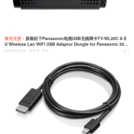
售完无货：
原装松下Panasonic电视USB无线网卡TY-WL20C A E
U Wireless Lan WiFi USB Adaptor Dongle for Panasonic 2012
Internet Ready TVs
2021年3月21日
5.7K
0
1


