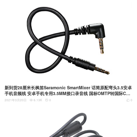
新到货28厘米长枫笛Saramonic SmartMixer 话筒原配弯头3.5安卓
手机音频线 安卓手机专用3.5MM接口录音线 国标OMTP转国际CTI
A接口线
2021年3月20日
6.13K
0
0


