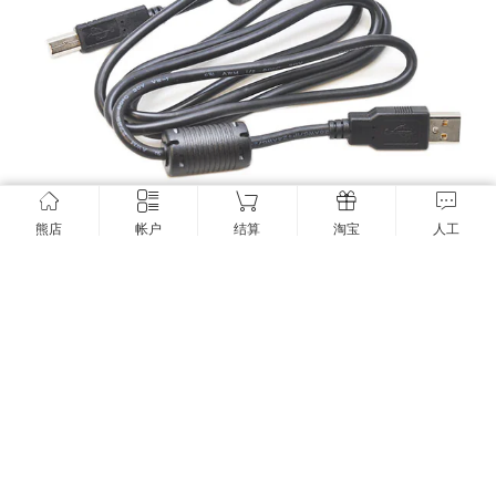
售完无货：
1.5米长原装双磁环高速 USB2.0 打印线 USB-A扁口对U
熊店
帐户
结算
淘宝
人工
SB-B方口发烧级USB DAC音频数据线 抗干扰高屏蔽
2021年3月19日
6.62K
0
1


