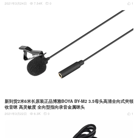
250 N)
2021年3月24日
7.54K
0
1



新到货2米6米长原装正品博雅BOYA BY-M2 3.5母头高清全向式夾領
收音咪 高灵敏度 全向型指向录音金属咪头
2021年3月22日
6.3K
0
1


