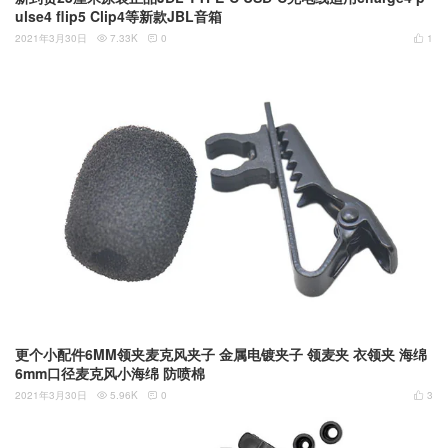
ulse4 flip5 Clip4等新款JBL音箱
2021年3月30日
7.33K
0
1



更个小配件6MM领夹麦克风夹子 金属电镀夹子 领麦夹 衣领夹 海绵
6mm口径麦克风小海绵 防喷棉
2021年3月30日
5.96K
0
3


