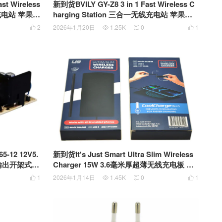
t Wireless
新到货BVILY GY-Z8 3 in 1 Fast Wireless C
线充电站 苹果全
harging Station 三合一无线充电站 苹果全
家桶 无线充电板 带充电头
2
2026年1月20日
1.25K
0
1




-12 12V5.
新到货It's Just Smart Ultra Slim Wireless
路输出开架式工
Charger 15W 3.6毫米厚超薄无线充电板 Qi
无线充电协议通用充电
1
2026年1月14日
1.45K
0
1



