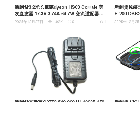
新到货3.2米长戴森dyson HS03 Corrale 美
新到货原装天龙D
发直发器 17.3V 3.74A 64.7W 交流适配器电
B-200 DSB
源充电器 PSU 372458-01 磁性360充电器充
DSB200WT
2025年12月27日
1.92K
0
1
2025年12月2



电线
S036K-13
新到货高斯宝G0753-540-060 HU10685-150
新到货 VICHYI
09B POE电源适配器DC54V 0.6A 5.5MM 外
harging st
径 外园内针接口
e Apple 
2025年12月18日
1.02K
0
1
2025年12月1



三合一无线