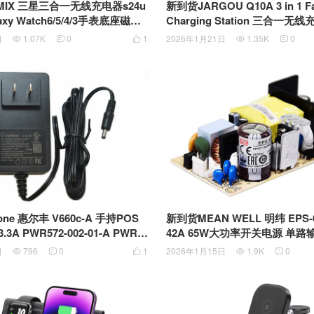
MIX 三星三合一无线充电器s24u
新到货JARGOU Q10A 3 in 1 Fas
axy Watch6/5/4/3手表底座磁吸1
Charging Station 三合一无
立式支架zflip5折叠 无线充电板
家桶 无线充电板
日
1.07K
0
1
2026年1月21日
1.35K
0





 V660c-A 手持POS
新到货MEAN WELL 明纬 EPS-65
-01-A PWR5
42A 65W大功率开关电源 单
-A PWR572-002-04-A电源适配器
业级稳压电源
日
796
0
1
2026年1月15日
1.9K
0




