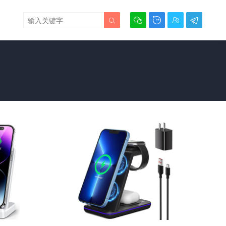




