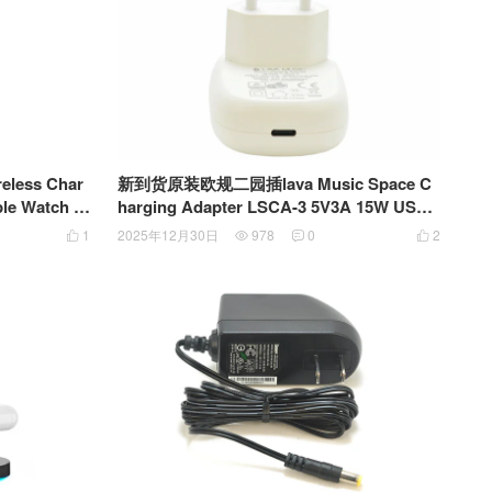
ess Char
新到货原装欧规二园插lava Music Space C
ple Watch Ai
harging Adapter LSCA-3 5V3A 15W USB-
无线充电板
C口 SAS-Wood4Music 智能电吉它原装充
1
2025年12月30日
978
0
2




电头电源