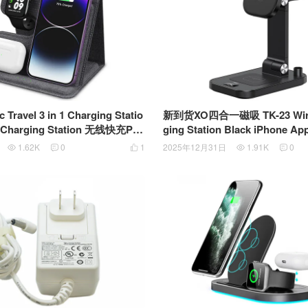
ravel 3 in 1 Charging Statio
新到货XO四合一磁吸 TK-23 Wirel
e Charging Station 无线快充PU
ging Station Black iPhone Ap
可折叠无线充电板
rPods 磁吸苹果全家桶可折叠
1.62K
0
1
2025年12月31日
1.91K
0




