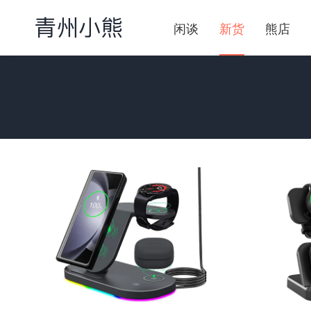
闲谈
新货
熊店