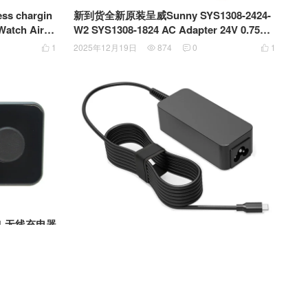
ss chargin
新到货全新原装呈威Sunny SYS1308-2424-
 Watch AirP
W2 SYS1308-1824 AC Adapter 24V 0.75A
线充电板
18W电源适配器
1
2025年12月19日
874
0
1




2合1 无线充电器
新到货三插梅花尾5V3A 9V3A 15V3A 20V2.
Apple Watc
25A PDADP200225MD XH0176 45W PD协
1

议 HP Samsung Acer Chromebook 笔记本
2025年12月7日
1.67K
0
1



电源 UL认证快速充电器