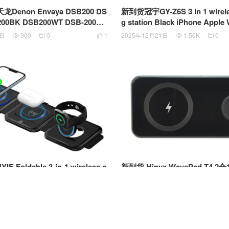
enon Envaya DSB200 DS
新到货冠宇GY-Z6S 3 in 1 wirele
200BK DSB200WT DSB-200WT
g station Black iPhone Apple
E 便携式蓝牙音箱 13V 2.3A YJ
ods苹果全家桶可折叠三合一无
5日
900
0
1
2025年12月21日
1.56K
0





02300D 电源适配器
E Foldable 3-in-1 wireless c
新到货 Hinyx WavePad T4 
ation Black CNS-WCS305 Phon
15W Wireless Charger Phone 
Watch AirPods苹果全家桶可折叠
h AirPods双无线充电板
8日
1.95K
1
1
2025年12月15日
1.94K
2





磁吸充电板