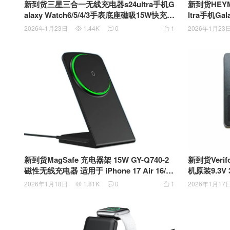
新到货三星三合一无线充电器s24ultra手机G
新到货HEY
alaxy Watch6/5/4/3手表底座磁吸15W快充s
ltra手机Gal
23立式支架zflip5折叠 无线充电板
5W快充s23
2026年1月23日
1.44K
0
1
2026年1月23



带充电头
新到货MagSafe 充电器架 15W GY-Q740-2
新到货Verifone 惠尔丰
磁性无线充电器 适用于 iPhone 17 Air 16/1
机原装9.3V 3.3A PWR572-002
5/14/13/12 系列
72-002-02
2026年1月18日
1.81K
0
1
2026年1月17


