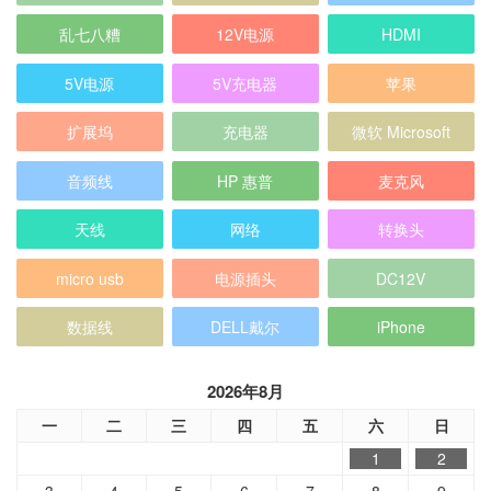
乱七八糟
12V电源
HDMI
5V电源
5V充电器
苹果
扩展坞
充电器
微软 Microsoft
音频线
HP 惠普
麦克风
天线
网络
转换头
micro usb
电源插头
DC12V
数据线
DELL戴尔
iPhone
2026年8月
一
二
三
四
五
六
日
1
2