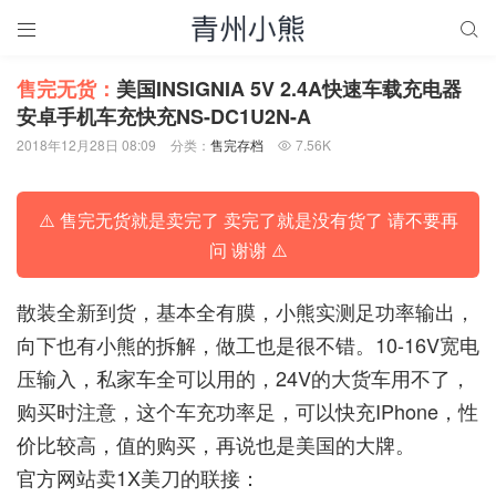


售完无货：
美国INSIGNIA 5V 2.4A快速车载充电器
安卓手机车充快充NS-DC1U2N-A
2018年12月28日 08:09
分类：
售完存档
7.56K

⚠️ 售完无货就是卖完了 卖完了就是没有货了 请不要再
问 谢谢 ⚠️
散装全新到货，基本全有膜，小熊实测足功率输出，
向下也有小熊的拆解，做工也是很不错。10-16V宽电
压输入，私家车全可以用的，24V的大货车用不了，
购买时注意，这个车充功率足，可以快充IPhone，性
价比较高，值的购买，再说也是美国的大牌。
官方网站卖1X美刀的联接：