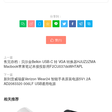
分享到：









赞(
1
)

上一篇
售完存档：贝尔金Belkin USB-C 转 VGA 转换器HJUZ2ZMA
Macbook苹果笔记本接投影用F2CU037dsWHTAPL
下一篇
新到货威瑞森Verizon Wear24 智能手表原装电源5V1.2A
AD2083320 006LF USB通用电源
相关推荐