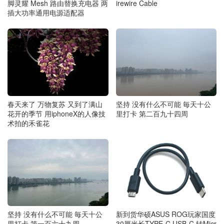
脚灵耀 Mesh 路由替换充电器 两
irewire Cable
插大功率通用电源适配器
春天来了 万物复苏 又到了满山
坚持 没有什么不可能 毎天十公
花开的季节 用iphoneX的人像技
里打卡 第二百九十四周
术拍的禾雀花
坚持 没有什么不可能 毎天十公
新到货华硕ASUS ROG玩家国度
里打卡 第一百六十九周
30厘米长TYPE-C USB-C 转Micr