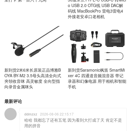
o USB 2.0 OTG线 USB DAC解
码线 MacBookPro 雷电3雷电4
外接老安卓口老相机
新到货2米6米长原装正品博雅B
新到货Saramonic枫笛 SmartMi
OYA BY-M2 3.5母头高清全向式
xer 4C 四通道音频混音器 带记
夾領收音咪 高灵敏度 全向型指
录器和幻像电源 用于相机和智能
向录音金属咪头
手机
最新评论
ddmzxz
2026-08-06 22:15:17
哈哈 我都忘了还有五笔 因为看到大打成了天 肯定不是
用的拼音