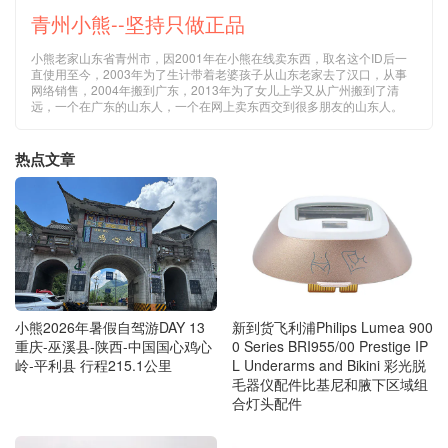
青州小熊--坚持只做正品
小熊老家山东省青州市，因2001年在小熊在线卖东西，取名这个ID后一
直使用至今，2003年为了生计带着老婆孩子从山东老家去了汉口，从事
网络销售，2004年搬到广东，2013年为了女儿上学又从广州搬到了清
远，一个在广东的山东人，一个在网上卖东西交到很多朋友的山东人。
热点文章
小熊2026年暑假自驾游DAY 13
新到货飞利浦Philips Lumea 900
重庆-巫溪县-陕西-中国国心鸡心
0 Series BRI955/00 Prestige IP
岭-平利县 行程215.1公里
L Underarms and Bikini 彩光脱
毛器仪配件比基尼和腋下区域组
合灯头配件