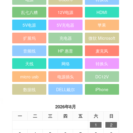
乱七八糟
12V电源
HDMI
5V电源
5V充电器
苹果
扩展坞
充电器
微软 Microsoft
音频线
HP 惠普
麦克风
天线
网络
转换头
micro usb
电源插头
DC12V
数据线
DELL戴尔
iPhone
2026年8月
一
二
三
四
五
六
日
1
2