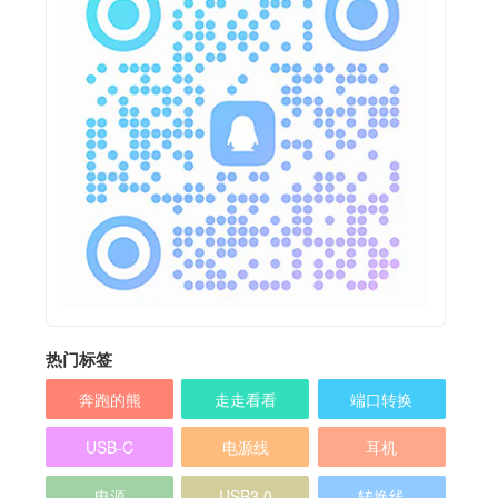
热门标签
奔跑的熊
走走看看
端口转换
USB-C
电源线
耳机
电源
USB3.0
转换线