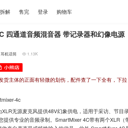
拆解
售完
登录
购物车
xer 4C 四通道音频混音器 带记录器和幻像电源
/
耳机话筒
1.13K

发货主体的正面有轻微的划伤，配件查了一下全有，下拉
tmixer-4c
，可为XLR无源麦克风提供48V幻象供电，适用于采访、节目
专业的音频录制。SmartMixer 4C带有两个XLR（