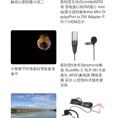
触动心脏的微小说二
新到货主动式minidp转DVI
母 雷电接口转DVI接口 mini
dp显示器转换Active Mini Di
splayPort to DVI Adapter P
S171HDM芯片
新到货6米长Saramonic枫
小熊春节环海南自驾装备准
笛 XLavMic-C XLR 3针卡农
备中
接头 48V幻象电源 网络直
播 采访 心型指向式领夹麦
克风