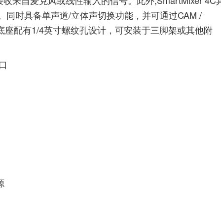
收来自麦克风或线性输入的信号。此外,SmartMixer 4C
同时具备单声道/立体声切换功能，并可通过CAM /
底座配有1/4英寸螺纹孔设计，可安装于三脚架或其他附
接口
源